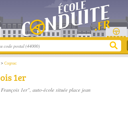
>
Cognac
ois 1er
 François 1er", auto-école située
place jean