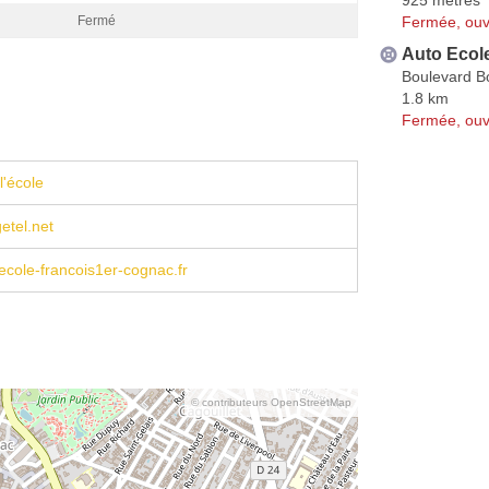
Fermée, ouv
Fermé
Auto Ecol
Boulevard B
1.8 km
Fermée, ouv
l'école
etel.net
cole-francois1er-cognac.fr
© contributeurs OpenStreetMap