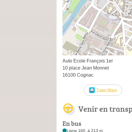
Auto Ecole François 1er
10 place Jean Monnet
16100 Cognac
Trajet Waze
Venir en trans
En bus
Ligne 160, à 213 m