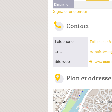
Dimanche
Signaler une erreur
Contact
Téléphone
Téléphoner à 
Email
aefr1ⓐceg
Site web
www.auto-e
Plan et adresse