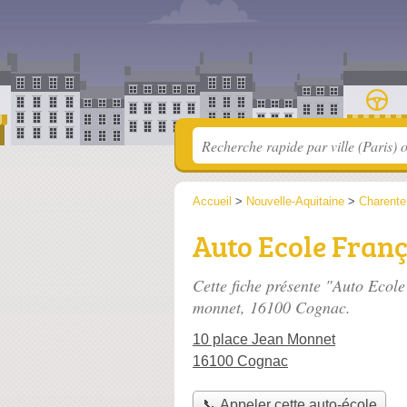
Accueil
>
Nouvelle-Aquitaine
>
Charente
Auto Ecole Franç
Cette fiche présente "Auto Ecole
monnet
, 16100 Cognac.
10 place Jean Monnet
16100 Cognac
📞 Appeler cette auto-école