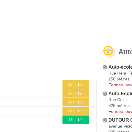
Aut
Auto-éco
Rue Henri F
250 mètres
Fermée, ouv
17h - 19h
Auto-Ecol
17h - 19h
Rue Colin
17h - 19h
925 mètres
Fermée, ouv
17h - 19h
DUFOUR G
17h - 19h
avenue Vict
925 mètres