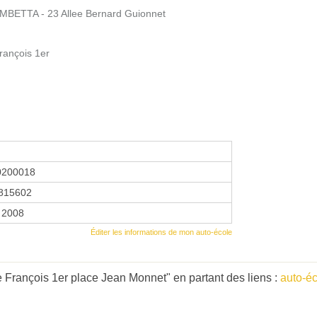
TTA - 23 Allee Bernard Guionnet
rançois 1er
0200018
815602
 2008
Éditer les informations de mon auto-école
 François 1er place Jean Monnet" en partant des liens :
auto-é