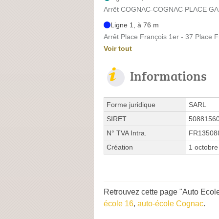
Arrêt COGNAC-COGNAC PLACE GAMBE
Ligne 1, à 76 m
Arrêt Place François 1er - 37 Place F
Voir tout
Informations
Forme juridique
SARL
SIRET
5088156
N° TVA Intra.
FR13508
Création
1 octobre
Retrouvez cette page "Auto Ecole
école 16
,
auto-école Cognac
.