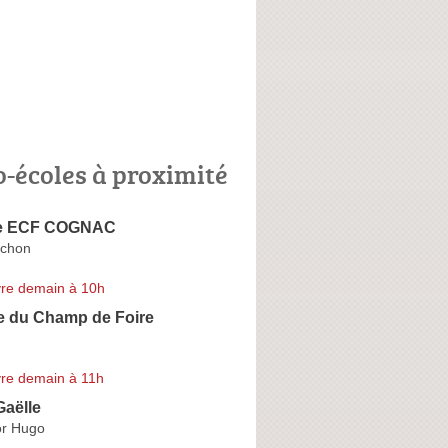
o-écoles à proximité
le ECF COGNAC
ichon
re demain à 10h
e du Champ de Foire
re demain à 11h
aëlle
or Hugo