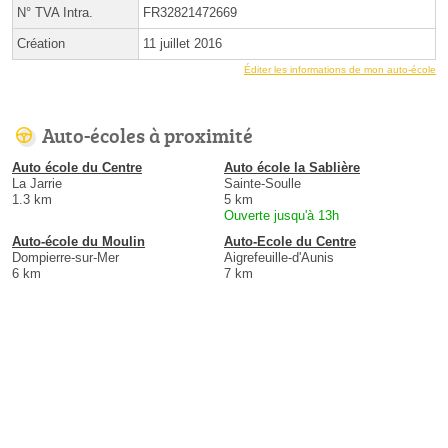
N° TVA Intra.
FR32821472669
Création
11 juillet 2016
Éditer les informations de mon auto-école
Auto-écoles à proximité
Auto école du Centre
Auto école la Sablière
La Jarrie
Sainte-Soulle
1.3 km
5 km
Ouverte jusqu'à 13h
Auto-école du Moulin
Auto-Ecole du Centre
Dompierre-sur-Mer
Aigrefeuille-d'Aunis
6 km
7 km