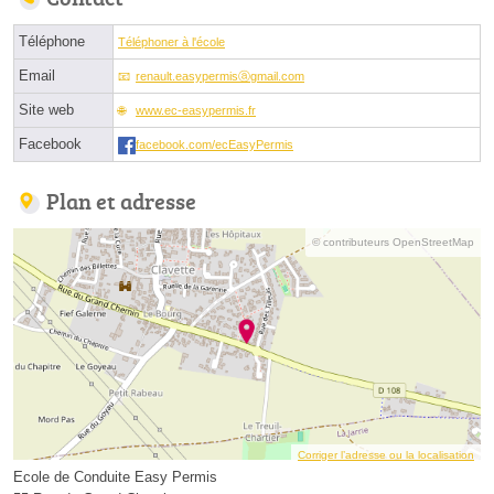
Téléphone
Téléphoner à l'école
Email
renault.easypermisⓐgmail.com
Site web
www.ec-easypermis.fr
Facebook
facebook.com/ecEasyPermis
Plan et adresse
© contributeurs OpenStreetMap
Corriger l’adresse ou la localisation
Ecole de Conduite Easy Permis