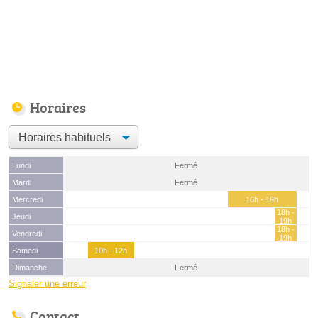
Horaires
Lundi
Fermé
Mardi
Fermé
Mercredi
16h - 19h
18h -
Jeudi
19h
18h -
Vendredi
19h
Samedi
10h - 12h
Dimanche
Fermé
Signaler une erreur
Contact