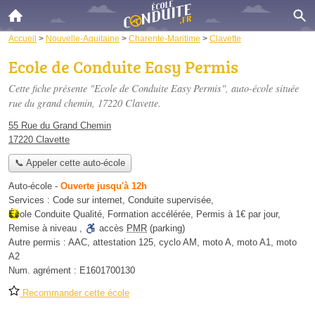
Accueil
>
Nouvelle-Aquitaine
>
Charente-Maritime
>
Clavette
Ecole de Conduite Easy Permis
Cette fiche présente "Ecole de Conduite Easy Permis", auto-école située
rue du grand chemin
, 17220 Clavette.
55 Rue du Grand Chemin
17220 Clavette
📞 Appeler cette auto-école
Auto-école
-
Ouverte jusqu'à 12h
Services :
Code sur internet
,
Conduite supervisée
,
École Conduite Qualité
,
Formation accélérée
,
Permis à 1€ par jour
,
Remise à niveau
,
accès
PMR
(parking)
Autre permis :
AAC, attestation 125, cyclo AM, moto A, moto A1, moto
A2
Num. agrément :
E1601700130
Recommander cette école