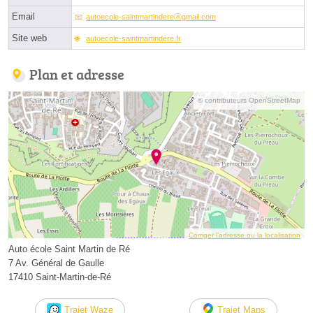
Email
autoecole-saintmartindereⓐgmail.com
Site web
autoecole-saintmartindere.fr
Plan et adresse
© contributeurs OpenStreetMap
Corriger l’adresse ou la localisation
Auto école Saint Martin de Ré
7 Av. Général de Gaulle
17410 Saint-Martin-de-Ré
Trajet Waze
Trajet Maps