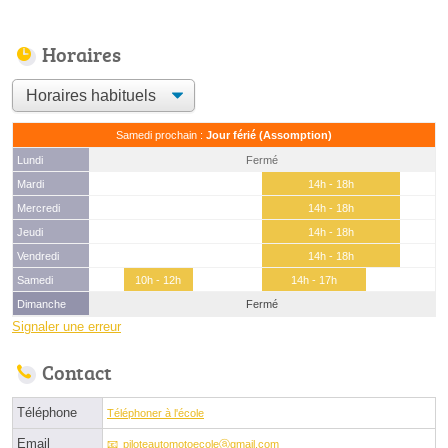
Horaires
Samedi prochain :
Jour férié (Assomption)
Lundi
Fermé
Mardi
14h - 18h
Mercredi
14h - 18h
Jeudi
14h - 18h
Vendredi
14h - 18h
Samedi
10h - 12h
14h - 17h
Dimanche
Fermé
Signaler une erreur
Contact
Téléphone
Téléphoner à l'école
Email
piloteautomotoecoleⓐgmail.com