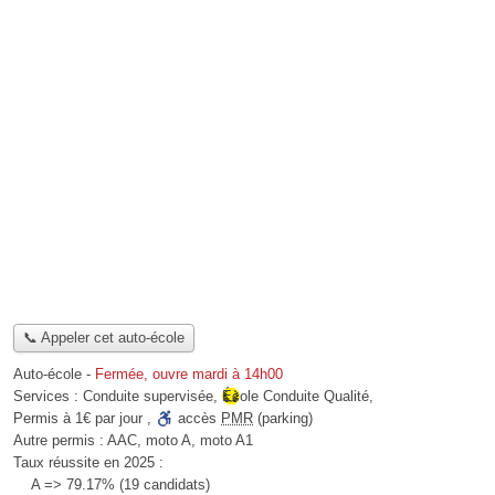
📞 Appeler cet auto-école
Auto-école
-
Fermée, ouvre mardi à 14h00
Services :
Conduite supervisée
,
École Conduite Qualité
,
Permis à 1€ par jour
,
accès
PMR
(parking)
Autre permis :
AAC, moto A, moto A1
Taux réussite en 2025 :
A => 79.17% (19 candidats)