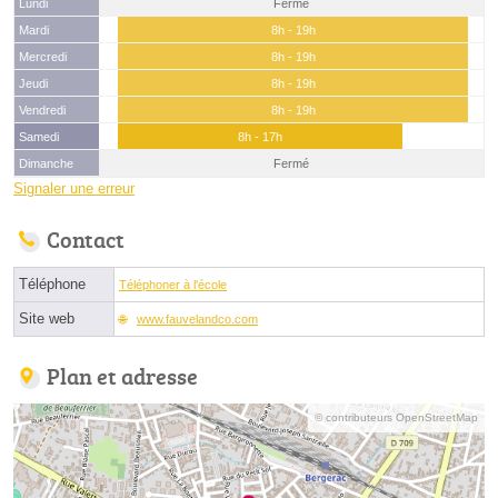
Lundi
Fermé
Mardi
8h - 19h
Mercredi
8h - 19h
Jeudi
8h - 19h
Vendredi
8h - 19h
Samedi
8h - 17h
Dimanche
Fermé
Signaler une erreur
Contact
Téléphone
Téléphoner à l'école
Site web
www.fauvelandco.com
Plan et adresse
© contributeurs OpenStreetMap