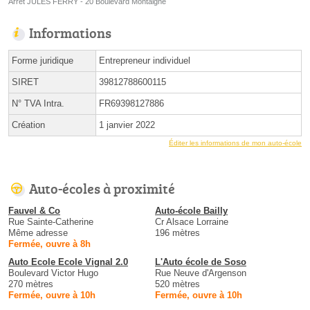
Arrêt JULES FERRY - 20 Boulevard Montaigne
Informations
Forme juridique
Entrepreneur individuel
SIRET
39812788600115
N° TVA Intra.
FR69398127886
Création
1 janvier 2022
Éditer les informations de mon auto-école
Auto-écoles à proximité
Fauvel & Co
Auto-école Bailly
Rue Sainte-Catherine
Cr Alsace Lorraine
Même adresse
196 mètres
Fermée, ouvre à 8h
Auto Ecole Ecole Vignal 2.0
L'Auto école de Soso
Boulevard Victor Hugo
Rue Neuve d'Argenson
270 mètres
520 mètres
Fermée, ouvre à 10h
Fermée, ouvre à 10h