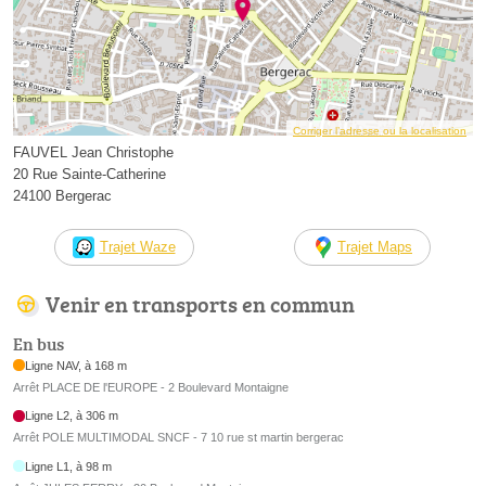
Corriger l’adresse ou la localisation
FAUVEL Jean Christophe
20 Rue Sainte-Catherine
24100 Bergerac
Trajet Waze
Trajet Maps
Venir en transports en commun
En bus
Ligne NAV, à 168 m
Arrêt PLACE DE l'EUROPE - 2 Boulevard Montaigne
Ligne L2, à 306 m
Arrêt POLE MULTIMODAL SNCF - 7 10 rue st martin bergerac
Ligne L1, à 98 m