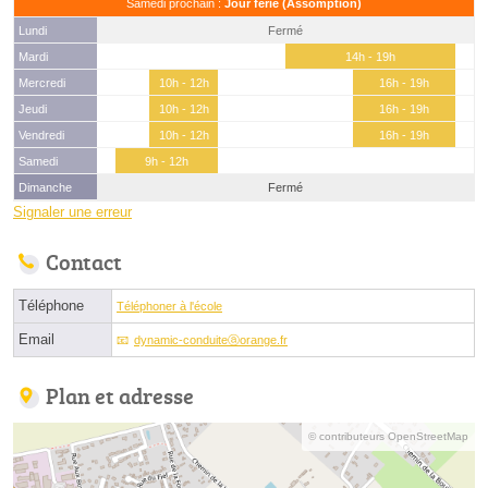
Samedi prochain :
Jour férié (Assomption)
Lundi
Fermé
Mardi
14h - 19h
Mercredi
10h - 12h
16h - 19h
Jeudi
10h - 12h
16h - 19h
Vendredi
10h - 12h
16h - 19h
Samedi
9h - 12h
Dimanche
Fermé
Signaler une erreur
Contact
Téléphone
Téléphoner à l'école
Email
dynamic-conduiteⓐorange.fr
Plan et adresse
© contributeurs OpenStreetMap