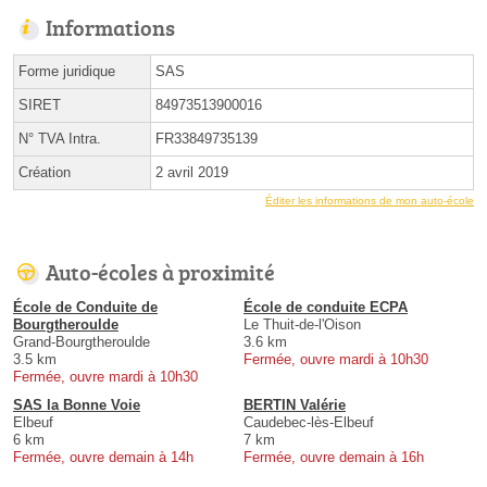
Informations
Forme juridique
SAS
SIRET
84973513900016
N° TVA Intra.
FR33849735139
Création
2 avril 2019
Éditer les informations de mon auto-école
Auto-écoles à proximité
École de Conduite de
École de conduite ECPA
Bourgtheroulde
Le Thuit-de-l'Oison
Grand-Bourgtheroulde
3.6 km
3.5 km
Fermée, ouvre mardi à 10h30
Fermée, ouvre mardi à 10h30
SAS la Bonne Voie
BERTIN Valérie
Elbeuf
Caudebec-lès-Elbeuf
6 km
7 km
Fermée, ouvre demain à 14h
Fermée, ouvre demain à 16h