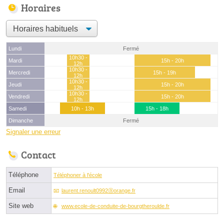
Horaires
Lundi
Fermé
10h30 -
Mardi
15h - 20h
12h
10h30 -
Mercredi
15h - 19h
12h
10h30 -
Jeudi
15h - 20h
12h
10h30 -
Vendredi
15h - 20h
12h
Samedi
10h - 13h
15h - 18h
Dimanche
Fermé
Signaler une erreur
Contact
Téléphone
Téléphoner à l'école
Email
laurent.renoult0992ⓐorange.fr
Site web
www.ecole-de-conduite-de-bourgtheroulde.fr