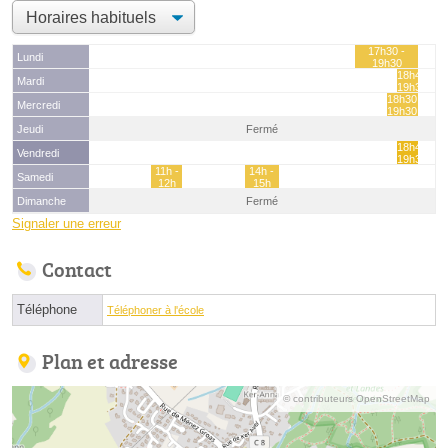
17h30 -
Lundi
19h30
18h45 -
Mardi
19h30
18h30 -
Mercredi
19h30
Jeudi
Fermé
18h45 -
Vendredi
19h30
11h -
14h -
Samedi
12h
15h
Dimanche
Fermé
Signaler une erreur
Contact
Téléphone
Téléphoner à l'école
Plan et adresse
© contributeurs OpenStreetMap