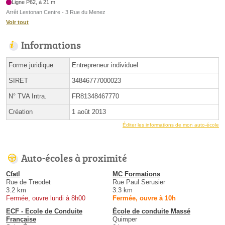
Ligne P62, à 21 m
Arrêt Lestonan Centre - 3 Rue du Menez
Voir tout
Informations
Forme juridique
Entrepreneur individuel
SIRET
34846777000023
N° TVA Intra.
FR81348467770
Création
1 août 2013
Éditer les informations de mon auto-école
Auto-écoles à proximité
Cfatl
MC Formations
Rue de Treodet
Rue Paul Serusier
3.2 km
3.3 km
Fermée, ouvre lundi à 8h00
Fermée, ouvre à 10h
ECF - Ecole de Conduite
École de conduite Massé
Française
Quimper