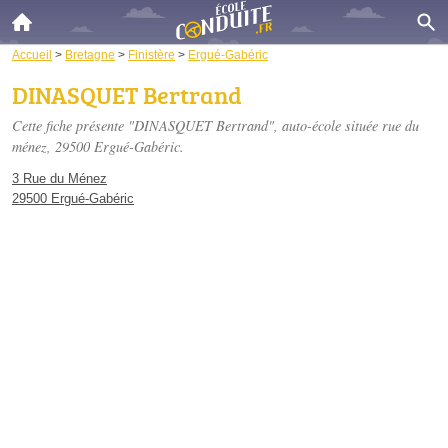
Accueil
>
Bretagne
>
Finistère
>
Ergué-Gabéric
DINASQUET Bertrand
Cette fiche présente "DINASQUET Bertrand", auto-école située
rue du
ménez
, 29500 Ergué-Gabéric.
3 Rue du Ménez
29500 Ergué-Gabéric