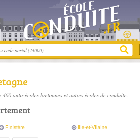
etagne
de 460
auto-écoles bretonnes
et autres écoles de conduite.
artement
Finistère
Ille-et-Vilaine