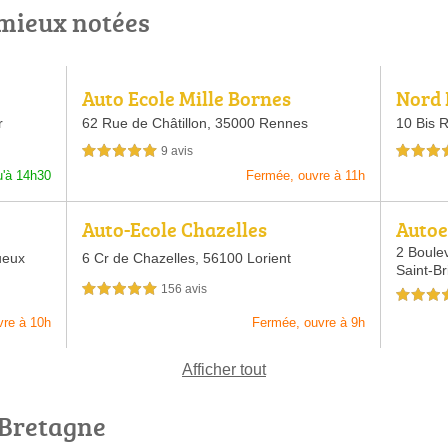
 mieux notées
Auto Ecole Mille Bornes
Nord 
r
62 Rue de Châtillon,
35000 Rennes
10 Bis 
9 avis
5,0 étoiles sur 5
5,0 étoiles 
u'à 14h30
Fermée, ouvre à 11h
Auto-Ecole Chazelles
Autoe
2 Boule
ueux
6 Cr de Chazelles,
56100 Lorient
Saint-Br
156 avis
5,0 étoiles sur 5
5,0 étoiles 
vre à 10h
Fermée, ouvre à 9h
Afficher tout
 Bretagne