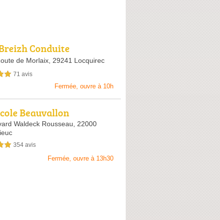
Breizh Conduite
Route de Morlaix,
29241 Locquirec
71 avis
sur 5
Fermée, ouvre à 10h
cole Beauvallon
vard Waldeck Rousseau,
22000
ieuc
354 avis
sur 5
Fermée, ouvre à 13h30