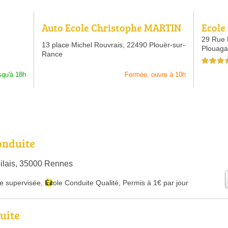
Auto Ecole Christophe MARTIN
Ecole
29 Rue 
13 place Michel Rouvrais,
22490 Plouër-sur-
Plouaga
Rance
4,0 étoiles 
squ'à 18h
Fermée, ouvre à 10h
onduite
ilais, 35000 Rennes
e supervisée
,
École Conduite Qualité
,
Permis à 1€ par jour
uite