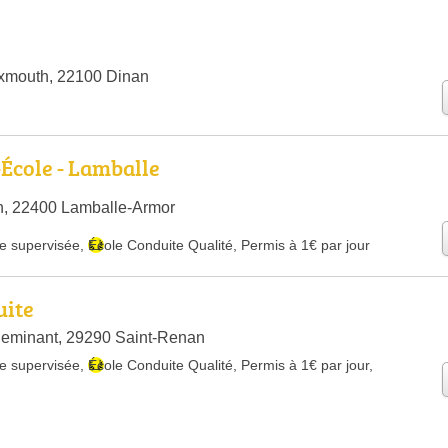
Exmouth, 22100 Dinan
École - Lamballe
n, 22400 Lamballe-Armor
e supervisée
,
École Conduite Qualité
,
Permis à 1€ par jour
uite
eminant, 29290 Saint-Renan
e supervisée
,
École Conduite Qualité
,
Permis à 1€ par jour
,