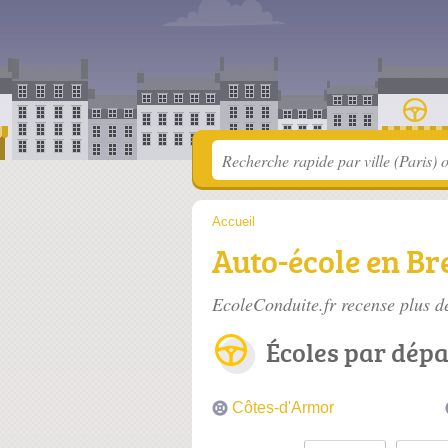
Accueil
Auto-école en Br
EcoleConduite.fr recense plus 
Écoles par dép
Côtes-d'Armor