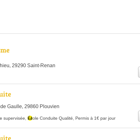
sme
hieu, 29290 Saint-Renan
uite
de Gaulle, 29860 Plouvien
e supervisée
,
École Conduite Qualité
,
Permis à 1€ par jour
uite