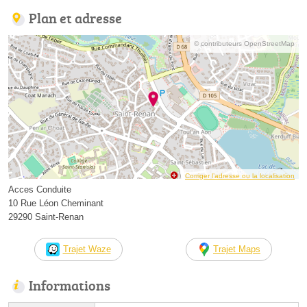
Plan et adresse
© contributeurs OpenStreetMap
Corriger l’adresse ou la localisation
Acces Conduite
10 Rue Léon Cheminant
29290 Saint-Renan
Trajet Waze
Trajet Maps
Informations