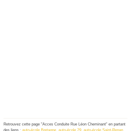
Retrouvez cette page "Acces Conduite Rue Léon Cheminant" en partant
des liens :
auto-école Bretagne
,
auto-école 29
,
auto-école Saint-Renan
.