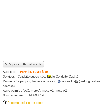
📞 Appeler cette auto-école
Auto-école
-
Fermée, ouvre à 9h
Services :
Conduite supervisée
,
École Conduite Qualité
,
Permis à 1€ par jour
,
Remise à niveau
,
accès
PMR
(parking, entrée
adaptée)
Autre permis :
AAC, moto A, moto A1, moto A2
Num. agrément :
E1402900170
Recommander cette école