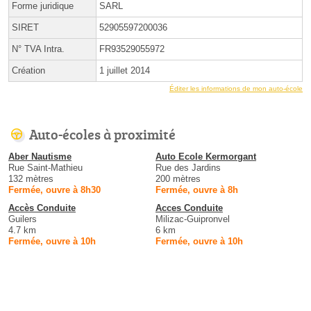
Forme juridique
SARL
SIRET
52905597200036
N° TVA Intra.
FR93529055972
Création
1 juillet 2014
Éditer les informations de mon auto-école
Auto-écoles à proximité
Aber Nautisme
Auto Ecole Kermorgant
Rue Saint-Mathieu
Rue des Jardins
132 mètres
200 mètres
Fermée, ouvre à 8h30
Fermée, ouvre à 8h
Accès Conduite
Acces Conduite
Guilers
Milizac-Guipronvel
4.7 km
6 km
Fermée, ouvre à 10h
Fermée, ouvre à 10h