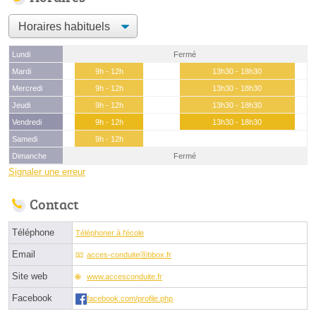
Lundi
Fermé
Mardi
9h - 12h
13h30 - 18h30
Mercredi
9h - 12h
13h30 - 18h30
Jeudi
9h - 12h
13h30 - 18h30
Vendredi
9h - 12h
13h30 - 18h30
Samedi
9h - 12h
Dimanche
Fermé
Signaler une erreur
Contact
Téléphone
Téléphoner à l'école
Email
acces-conduiteⓐbbox.fr
Site web
www.accesconduite.fr
Facebook
facebook.com/profile.php