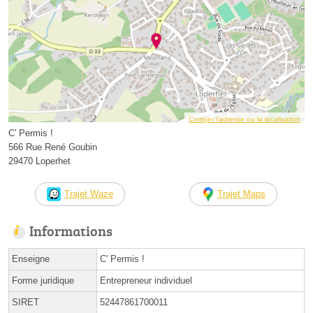
Corriger l’adresse ou la localisation
C' Permis !
566 Rue René Goubin
29470 Loperhet
Trajet Waze
Trajet Maps
Informations
Enseigne
C' Permis !
Forme juridique
Entrepreneur individuel
SIRET
52447861700011