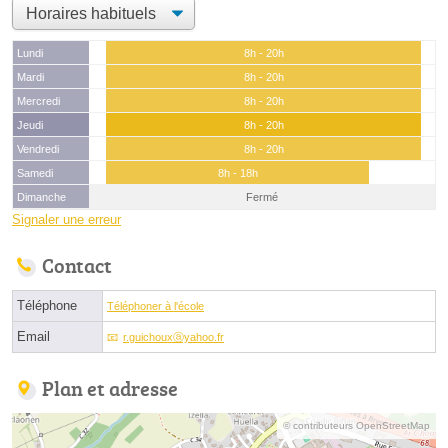
Lundi
8h - 20h
Mardi
8h - 20h
Mercredi
8h - 20h
Jeudi
8h - 20h
Vendredi
8h - 20h
Samedi
8h - 18h
Dimanche
Fermé
Signaler une erreur
Contact
Téléphone
Téléphoner à l'école
Email
r.guichouxⓐyahoo.fr
Plan et adresse
© contributeurs OpenStreetMap