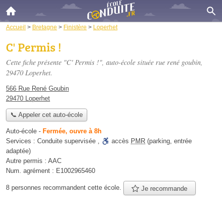
Accueil
>
Bretagne
>
Finistère
>
Loperhet
C' Permis !
Cette fiche présente "C' Permis !", auto-école située
rue rené goubin
,
29470 Loperhet.
566 Rue René Goubin
29470 Loperhet
📞 Appeler cet auto-école
Auto-école
-
Fermée, ouvre à 8h
Services :
Conduite supervisée
,
accès
PMR
(parking, entrée
adaptée)
Autre permis :
AAC
Num. agrément :
E1002965460
8 personnes
recommandent
cette école.
Je recommande