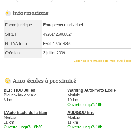
Informations
Forme juridique
Entrepreneur individuel
SIRET
49261425000024
N° TVA Intra.
FR38492614250
Création
3 juillet 2009
Éditer les informations de mon auto-école
Auto-écoles à proximité
BERTHOU Julien
Warning Auto-moto École
Plourin-lès-Morlaix
Morlaix
6 km
10 km
Ouverte jusqu'à 19h
L'Auto Ecole de la Baie
AUDIGOU Eric
Morlaix
Morlaix
11 km
11 km
Ouverte jusqu'à 18h30
Ouverte jusqu'à 18h