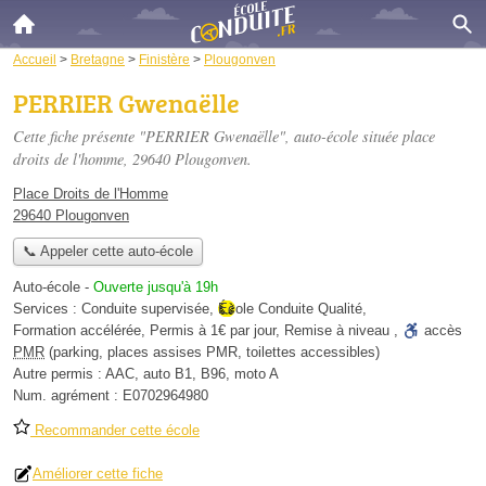
Accueil
>
Bretagne
>
Finistère
>
Plougonven
PERRIER Gwenaëlle
Cette fiche présente "PERRIER Gwenaëlle", auto-école située
place
droits de l'homme
, 29640 Plougonven.
Place Droits de l'Homme
29640 Plougonven
📞 Appeler cette auto-école
Auto-école
-
Ouverte jusqu'à 19h
Services :
Conduite supervisée
,
École Conduite Qualité
,
Formation accélérée
,
Permis à 1€ par jour
,
Remise à niveau
,
accès
PMR
(parking, places assises PMR, toilettes accessibles)
Autre permis :
AAC, auto B1, B96, moto A
Num. agrément :
E0702964980
Recommander cette école
Améliorer cette fiche