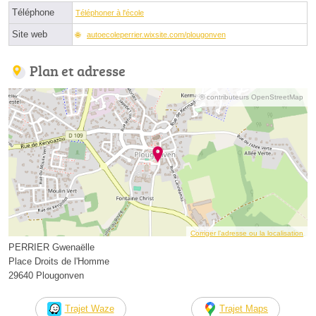
Téléphone
Téléphoner à l'école
Site web
autoecoleperrier.wixsite.com/plougonven
Plan et adresse
© contributeurs OpenStreetMap
Corriger l’adresse ou la localisation
PERRIER Gwenaëlle
Place Droits de l'Homme
29640 Plougonven
Trajet Waze
Trajet Maps