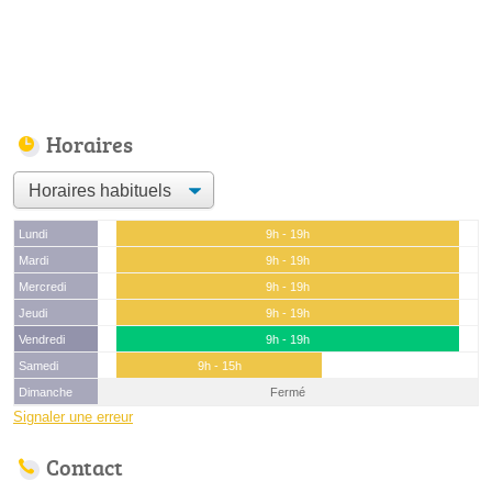
Horaires
Lundi
9h - 19h
Mardi
9h - 19h
Mercredi
9h - 19h
Jeudi
9h - 19h
Vendredi
9h - 19h
Samedi
9h - 15h
Dimanche
Fermé
Signaler une erreur
Contact