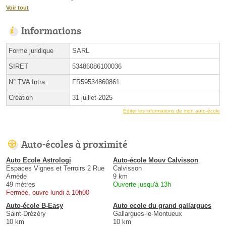
Voir tout
Informations
Forme juridique
SARL
SIRET
53486086100036
N° TVA Intra.
FR59534860861
Création
31 juillet 2025
Éditer les informations de mon auto-école
Auto-écoles à proximité
Auto Ecole Astrologi
Auto-école Mouv Calvisson
Espaces Vignes et Terroirs 2 Rue
Calvisson
Arnède
9 km
49 mètres
Ouverte jusqu'à 13h
Fermée, ouvre lundi à 10h00
Auto-école B-Easy
Auto ecole du grand gallargues
Saint-Drézéry
Gallargues-le-Montueux
10 km
10 km