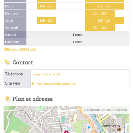
Mardi
10h - 12h
15h - 19h
Mercredi
15h - 18h
Jeudi
10h - 12h
15h - 19h
Vendredi
15h - 18h
Samedi
Fermé
Dimanche
Fermé
Signaler une erreur
Contact
Téléphone
Téléphoner à l'école
Site web
www.autoecolelacigale.com
Plan et adresse
© contributeurs OpenStreetMap