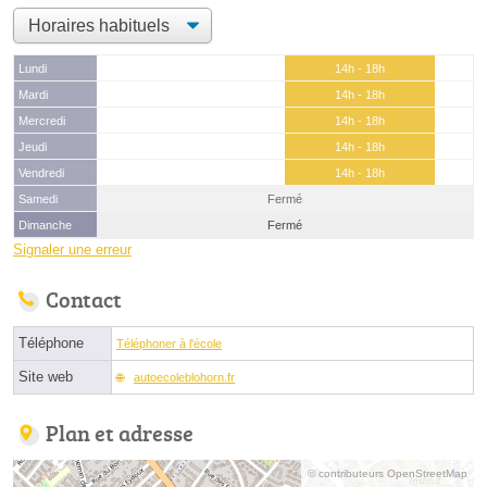
Lundi
14h - 18h
Mardi
14h - 18h
Mercredi
14h - 18h
Jeudi
14h - 18h
Vendredi
14h - 18h
Samedi
Fermé
Dimanche
Fermé
Signaler une erreur
Contact
Téléphone
Téléphoner à l'école
Site web
autoecoleblohorn.fr
Plan et adresse
© contributeurs OpenStreetMap