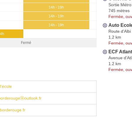
Sortie Métro
14h - 19h
745 mètres
Fermée, ouv
14h - 19h
Auto Ecole
14h - 19h
Route d'Albi
14h
1.2 km
Fermée, ouv
Fermé
ECF Atlan
Avenue d'At
1.2 km
Fermée, ouv
l'école
borderougeⓐoutlook.fr
borderouge.fr