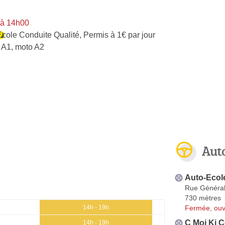
 à 14h00
École Conduite Qualité
,
Permis à 1€ par jour
 A1, moto A2
Aut
Auto-Ecole
Rue Général
730 mètres
Fermée, ouv
14h - 19h
C Moi Ki C
14h - 19h