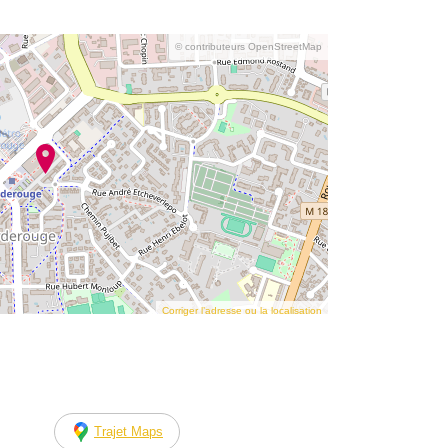
© contributeurs OpenStreetMap
Corriger l’adresse ou la localisation
Trajet Maps