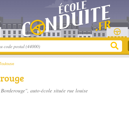
Toulouse
erouge
e Borderouge", auto-école située
rue louise