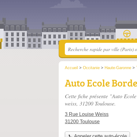
Accueil
>
Occitanie
>
Haute-Garonne
>
Auto Ecole Bord
Cette fiche présente "Auto Ecol
weiss
, 31200 Toulouse.
3 Rue Louise Weiss
31200 Toulouse
📞 Appeler cette auto-école