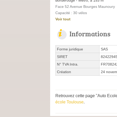
Borderouge - Métro, à 153 m
Face 52 Avenue Bourges Maunoury
Capacité : 30 vélos
Voir tout
Informations
Forme juridique
SAS
SIRET
8242294
N° TVA Intra.
FR70824
Création
24 novem
Retrouvez cette page "Auto Ecol
école Toulouse
.