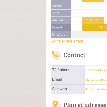
Mercredi
Jeudi
Vendredi
10h - 12h
Samedi
10h - 
Dimanche
Signaler une erreur
Contact
Téléphone
Téléphoner à 
Email
autoecole
Site web
autoecole-
Plan et adresse