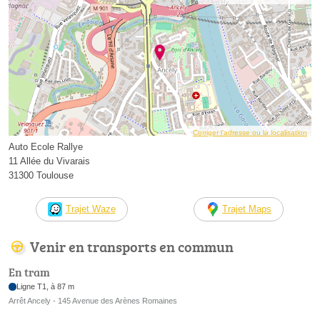
Corriger l’adresse ou la localisation
Auto Ecole Rallye
11 Allée du Vivarais
31300 Toulouse
Trajet Waze
Trajet Maps
Venir en transports en commun
En tram
Ligne T1, à 87 m
Arrêt Ancely - 145 Avenue des Arènes Romaines