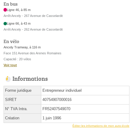
En bus
Ligne 46, à 85 m
Arrêt Ancely - 267 Avenue de Casselardit
Ligne 66, à 43 m
Arrêt Ancely - 262 Avenue de Casselardit
En vélo
Ancely Tramway, à 116 m
Face 151 Avenue des Arenes Romaines
Capacité : 20 vélos
Voir tout
Informations
Forme juridique
Entrepreneur individuel
SIRET
40754907000016
N° TVA Intra.
FR52407549070
Création
1 juin 1996
Éditer les informations de mon auto-école