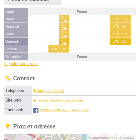
Lundi
Fermé
12h -
Mardi
17h - 19h
13h
12h -
Mercredi
17h - 19h
13h
12h -
Jeudi
17h - 19h
13h
12h -
Vendredi
17h - 19h
13h
Samedi
11h - 13h
Dimanche
Fermé
Signaler une erreur
Contact
Téléphone
Téléphoner à l'école
Site web
autoecolerallye-toulouse.com
Facebook
facebook.com/142732435936156
Plan et adresse
© contributeurs OpenStreetMap