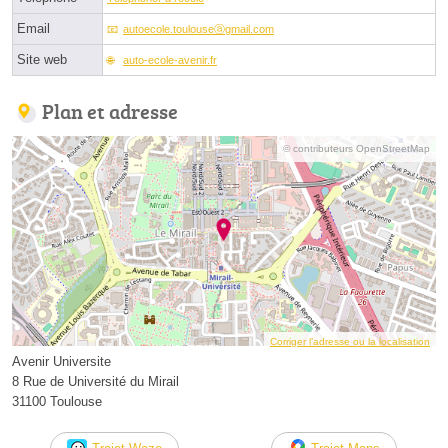
Email
autoecole.toulouseⓐgmail.com
Site web
auto-ecole-avenir.fr
Plan et adresse
© contributeurs OpenStreetMap
Corriger l’adresse ou la localisation
Avenir Universite
8 Rue de Université du Mirail
31100 Toulouse