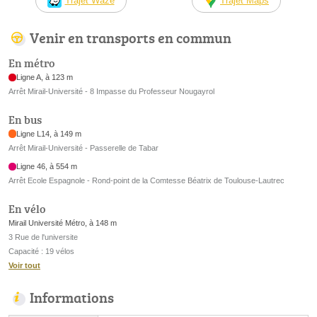
Trajet Waze
Trajet Maps
Venir en transports en commun
En métro
Ligne A, à 123 m
Arrêt Mirail-Université - 8 Impasse du Professeur Nougayrol
En bus
Ligne L14, à 149 m
Arrêt Mirail-Université - Passerelle de Tabar
Ligne 46, à 554 m
Arrêt Ecole Espagnole - Rond-point de la Comtesse Béatrix de Toulouse-Lautrec
En vélo
Mirail Université Métro, à 148 m
3 Rue de l'universite
Capacité : 19 vélos
Voir tout
Informations