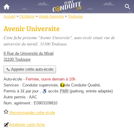
Accueil
>
Occitanie
>
Haute-Garonne
>
Toulouse
Avenir Universite
Cette fiche présente "Avenir Universite", auto-école située
rue de
université du mirail
, 31100 Toulouse.
8 Rue de Université du Mirail
31100 Toulouse
📞 Appeler cette auto-école
Auto-école
-
Fermée, ouvre demain à 10h
Services :
Conduite supervisée
,
École Conduite Qualité
,
Permis à 1€ par jour
,
accès
PMR
(parking, entrée adaptée)
Autre permis :
AAC
Num. agrément :
E0903109810
Recommander cette école
Améliorer cette fiche