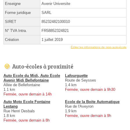
Enseigne
Avenir Universite
Forme juridique
SARL
SIRET
85232482100010
N° TVA Intra.
FR58852324821
Création
1 juillet 2019
Éditer les informations de mon auto-école
Auto-écoles à proximité
Auto Ecole du Midi, Auto Ecole
Lafourguette
Avenir Midi Bellefontaine
Route de Seysses
Allée de Bellefontaine
1.4 km
1.1 km
Fermée, ouvre demain à 9h30
Fermée, ouvre demain à 14h
Auto Moto Ecole Fontaine
Ecole de la Boite Automatique
Lestang
Rue de l'Aveyron
Rue Henri Desbals
1.9 km
1.8 km
Fermée, ouvre demain à 9h
Fermée, ouvre demain à 8h