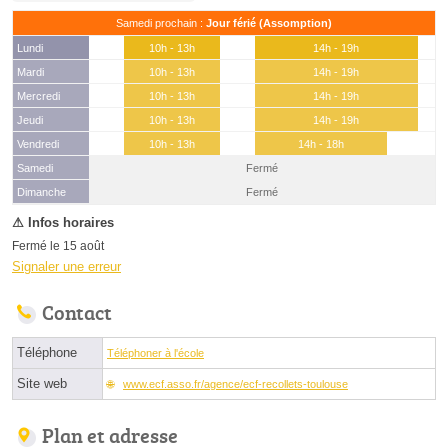
Samedi prochain :
Jour férié (Assomption)
Lundi
10h - 13h
14h - 19h
Mardi
10h - 13h
14h - 19h
Mercredi
10h - 13h
14h - 19h
Jeudi
10h - 13h
14h - 19h
Vendredi
10h - 13h
14h - 18h
Samedi
Fermé
(15 août)
Dimanche
Fermé
Fermé le 15 août
Signaler une erreur
Contact
Téléphone
Téléphoner à l'école
Site web
www.ecf.asso.fr/agence/ecf-recollets-toulouse
Plan et adresse