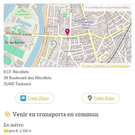
© contributeurs OpenStreetMap
Corriger l’adresse ou la localisation
ECF Récollets
39 Boulevard des Récollets
31400 Toulouse
Trajet Waze
Trajet Maps
Venir en transports en commun
En métro
Ligne B, à 328 m