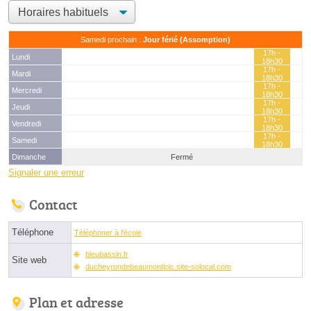
Samedi prochain :
Jour férié (Assomption)
17h -
Lundi
18h30
17h -
Mardi
18h30
17h -
Mercredi
18h30
17h -
Jeudi
18h30
17h -
Vendredi
18h30
17h -
Samedi
18h30
Dimanche
Fermé
Signaler une erreur
Contact
Téléphone
Téléphoner à l'école
bleubassin.fr
Site web
ducheyrondebeaumontloic.site-solocal.com
Plan et adresse