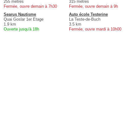
255 mètres
315 mètres
Fermée, ouvre demain à 7h30
Fermée, ouvre demain à 9h
Searus Nautisme
Auto école Testerine
Quai Goslar 1er Etage
La Teste-de-Buch
1.9 km
3.5 km
Ouverte jusqu'à 18h
Fermée, ouvre mardi à 10h00