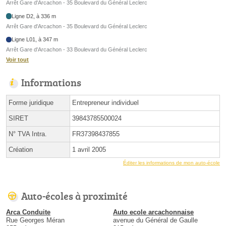
Arrêt Gare d'Arcachon - 35 Boulevard du Général Leclerc
Ligne D2, à 336 m
Arrêt Gare d'Arcachon - 35 Boulevard du Général Leclerc
Ligne L01, à 347 m
Arrêt Gare d'Arcachon - 33 Boulevard du Général Leclerc
Voir tout
Informations
Forme juridique
Entrepreneur individuel
SIRET
39843785500024
N° TVA Intra.
FR37398437855
Création
1 avril 2005
Éditer les informations de mon auto-école
Auto-écoles à proximité
Arca Conduite
Auto ecole arcachonnaise
Rue Georges Méran
avenue du Général de Gaulle