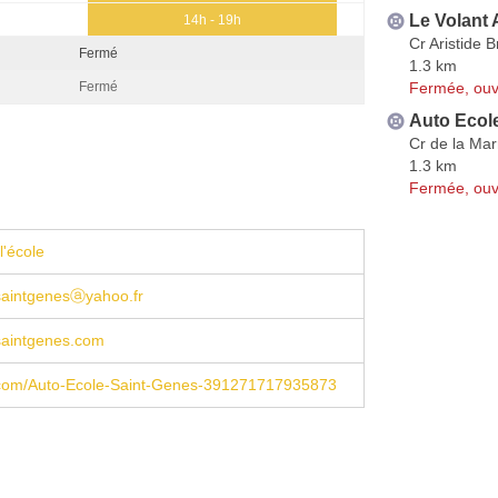
Le Volant
14h - 19h
Cr Aristide B
Fermé
1.3 km
Fermée, ouv
Fermé
Auto Ecole
Cr de la Ma
1.3 km
Fermée, ouv
l'école
saintgenesⓐyahoo.fr
saintgenes.com
com/Auto-Ecole-Saint-Genes-391271717935873