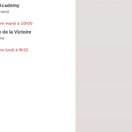
 Academy
riand
re mardi à 10h00
 de la Victoire
rne
re lundi à 9h15