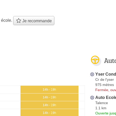
 école.
Je recommande
Aut
Yser Cond
Cr de l'yser
975 mètres
Fermée, ouv
14h - 19h
Auto Ecol
14h - 19h
Talence
14h - 19h
1.1 km
Ouverte jus
14h - 19h