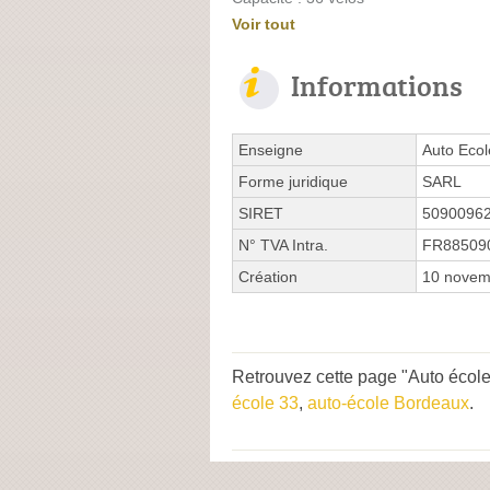
Voir tout
Informations
Enseigne
Auto Ecol
Forme juridique
SARL
SIRET
5090096
N° TVA Intra.
FR88509
Création
10 novem
Retrouvez cette page "Auto école
école 33
,
auto-école Bordeaux
.