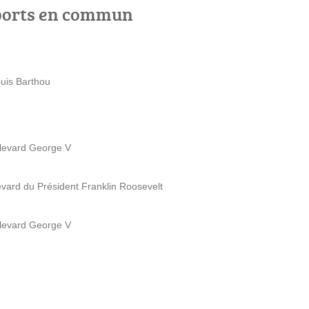
ports en commun
ouis Barthou
ulevard George V
evard du Président Franklin Roosevelt
ulevard George V