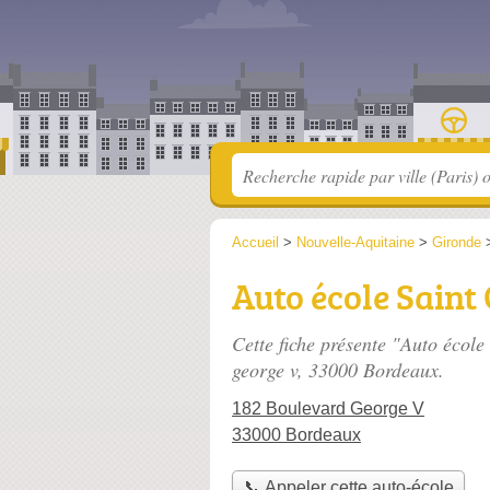
Accueil
>
Nouvelle-Aquitaine
>
Gironde
Auto école Saint
Cette fiche présente "Auto école
george v
, 33000 Bordeaux.
182 Boulevard George V
33000 Bordeaux
📞 Appeler cette auto-école