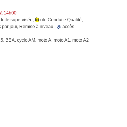
 à 14h00
uite supervisée
,
École Conduite Qualité
,
 par jour
,
Remise à niveau
,
accès
25, BEA, cyclo AM, moto A, moto A1, moto A2