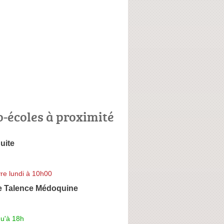
o-écoles à proximité
uite
re lundi à 10h00
e Talence Médoquine
qu'à 18h