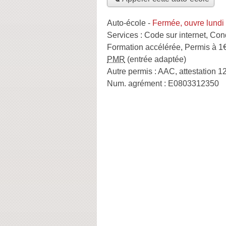
Auto-école
-
Fermée, ouvre lundi
Services :
Code sur internet
,
Cond
Formation accélérée
,
Permis à 1€
PMR
(entrée adaptée)
Autre permis :
AAC, attestation 1
Num. agrément :
E0803312350