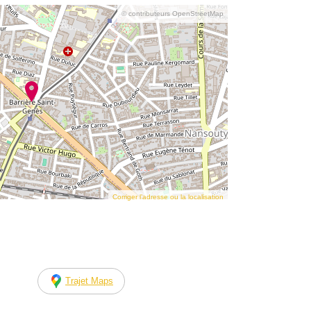
© contributeurs OpenStreetMap
Corriger l’adresse ou la localisation
Trajet Maps