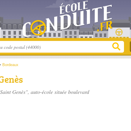
>
Bordeaux
 Genès
 Saint Genès", auto-école située
boulevard