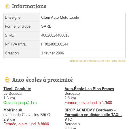
Informations
Enseigne
Cfam Auto Moto Ecole
Forme juridique
SARL
SIRET
48826824400016
N° TVA Intra.
FR81488268244
Création
1 février 2006
Éditer les informations de mon auto-école
Auto-écoles à proximité
Tivoli Conduite
Auto-École Les Pins Francs
Le Bouscat
Bordeaux
1.6 km
2.8 km
Ouverte jusqu'à 17h
Fermée, ouvre lundi à 17h00
Mob'incub
DROP ACADEMY Bordeaux -
avenue de Chavailles Bât G
Formation en distancielle TAXI -
2.9 km
VTC
Fermée, ouvre lundi à 8h00
Bordeaux
3.4 km