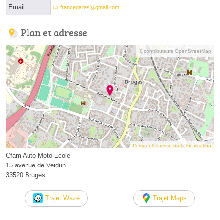
Email
francegaltesⓐgmail.com
Plan et adresse
© contributeurs OpenStreetMap
Corriger l’adresse ou la localisation
Cfam Auto Moto Ecole
15 avenue de Verdun
33520 Bruges
Trajet Waze
Trajet Maps