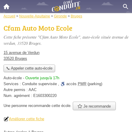
Accueil
>
Nouvelle-Aquitaine
>
Gironde
>
Bruges
Cfam Auto Moto Ecole
Cette fiche présente "Cfam Auto Moto Ecole", auto-école située
avenue de
verdun
, 33520 Bruges.
15 avenue de Verdun
33520 Bruges
📞 Appeler cette auto-école
Auto-école
-
Ouverte jusqu'à 17h
Services :
Conduite supervisée
,
accès
PMR
(parking)
Autre permis :
AAC
Num. agrément :
E1603300220
Une personne
recommande
cette école.
Je recommande
Améliorer cette fiche