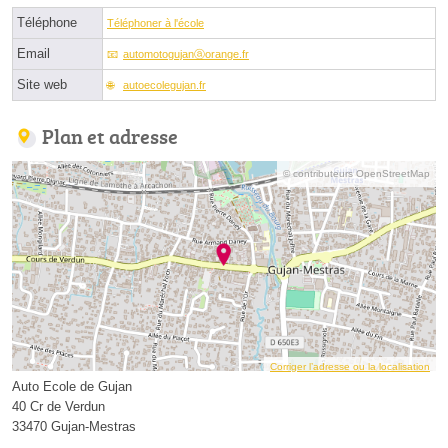
Téléphone
Téléphoner à l'école
Email
automotogujanⓐorange.fr
Site web
autoecolegujan.fr
Plan et adresse
© contributeurs OpenStreetMap
Corriger l’adresse ou la localisation
Auto Ecole de Gujan
40 Cr de Verdun
33470 Gujan-Mestras