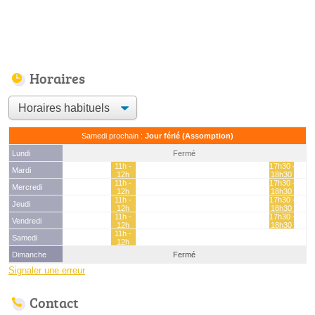
Horaires
Samedi prochain :
Jour férié (Assomption)
Lundi
Fermé
11h -
17h30 -
Mardi
12h
18h30
11h -
17h30 -
Mercredi
12h
18h30
11h -
17h30 -
Jeudi
12h
18h30
11h -
17h30 -
Vendredi
12h
18h30
11h -
Samedi
12h
Dimanche
Fermé
Signaler une erreur
Contact