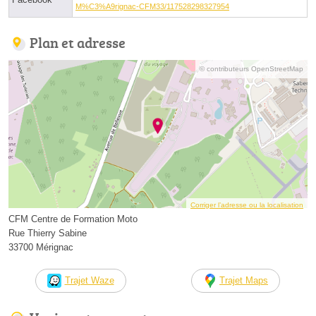
M%C3%A9rignac-CFM33/117528298327954
Plan et adresse
© contributeurs OpenStreetMap
Corriger l’adresse ou la localisation
CFM Centre de Formation Moto
Rue Thierry Sabine
33700 Mérignac
Trajet Waze
Trajet Maps