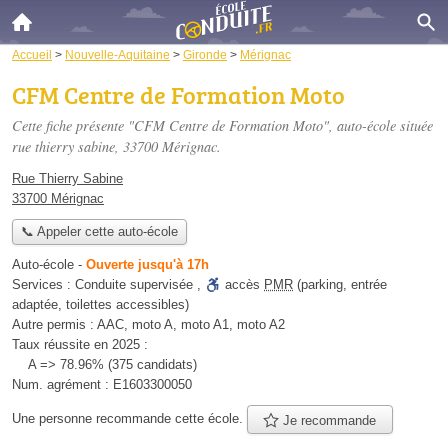
Accueil
>
Nouvelle-Aquitaine
>
Gironde
>
Mérignac
CFM Centre de Formation Moto
Cette fiche présente "CFM Centre de Formation Moto", auto-école située
rue thierry sabine
, 33700 Mérignac.
Rue Thierry Sabine
33700 Mérignac
📞 Appeler cette auto-école
Auto-école
-
Ouverte jusqu'à 17h
Services :
Conduite supervisée
,
accès
PMR
(parking, entrée
adaptée, toilettes accessibles)
Autre permis :
AAC, moto A, moto A1, moto A2
Taux réussite en 2025 :
A => 78.96% (375 candidats)
Num. agrément :
E1603300050
Une personne
recommande
cette école.
Je recommande