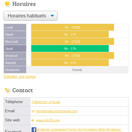
Horaires
Lundi
9h - 17h30
Mardi
9h - 17h
Mercredi
9h - 17h30
Jeudi
9h - 17h
Vendredi
9h - 17h30
Samedi
9h - 17h
Dimanche
Fermé
Signaler une erreur
Contact
Téléphone
Téléphoner à l'école
Email
benedictelaceneⓐgmail.com
Site web
www.cfm33.com
facebook.com/pages/Centre-de-Formation-Moto-Bordeaux-
Facebook