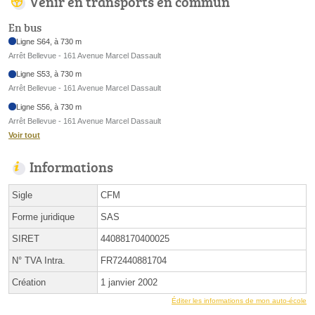
Venir en transports en commun
En bus
Ligne S64, à 730 m
Arrêt Bellevue - 161 Avenue Marcel Dassault
Ligne S53, à 730 m
Arrêt Bellevue - 161 Avenue Marcel Dassault
Ligne S56, à 730 m
Arrêt Bellevue - 161 Avenue Marcel Dassault
Voir tout
Informations
Sigle
CFM
Forme juridique
SAS
SIRET
44088170400025
N° TVA Intra.
FR72440881704
Création
1 janvier 2002
Éditer les informations de mon auto-école