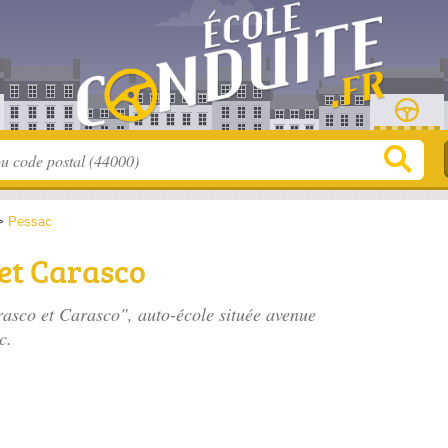
>
Pessac
et Carasco
rasco et Carasco", auto-école située
avenue
c.