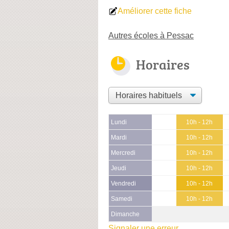
Améliorer cette fiche
Autres écoles à Pessac
Horaires
Lundi
10h - 12h
Mardi
10h - 12h
Mercredi
10h - 12h
Jeudi
10h - 12h
Vendredi
10h - 12h
Samedi
10h - 12h
Dimanche
Signaler une erreur