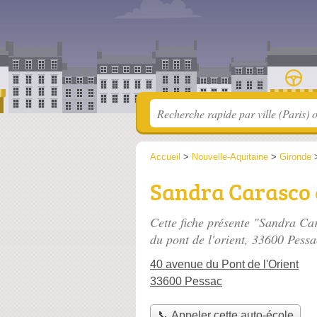
Accueil
>
Nouvelle-Aquitaine
>
Gironde
Sandra Carasco 
Cette fiche présente "Sandra Ca
du pont de l'orient
, 33600 Pessa
40 avenue du Pont de l'Orient
33600 Pessac
📞 Appeler cette auto-école