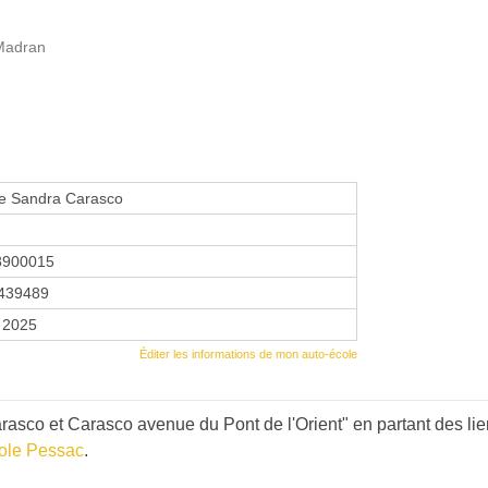
 Madran
le Sandra Carasco
8900015
439489
r 2025
Éditer les informations de mon auto-école
asco et Carasco avenue du Pont de l'Orient" en partant des lie
ole Pessac
.