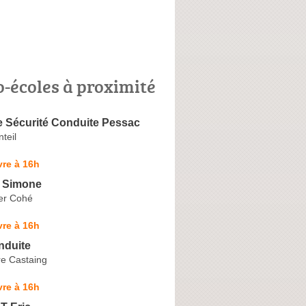
o-écoles à proximité
e Sécurité Conduite Pessac
teil
re à 16h
e Simone
er Cohé
re à 16h
nduite
re Castaing
re à 16h