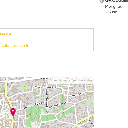
GROUSSET
Mérignac
2.5 km
l'école
cole-carasco.fr
© contributeurs OpenStreetMap