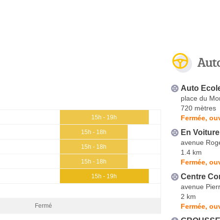
Aut
Auto Ecol
place du Mon
720 mètres
Fermée, ouv
15h - 19h
En Voitur
15h - 18h
avenue Rog
15h - 18h
1.4 km
Fermée, ouv
15h - 18h
Centre Co
15h - 19h
avenue Pier
2 km
Fermée, ouv
Fermé