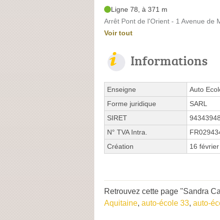
Ligne 78, à 371 m
Arrêt Pont de l'Orient - 1 Avenue de
Voir tout
Informations
Enseigne
Auto Eco
Forme juridique
SARL
SIRET
9434394
N° TVA Intra.
FR02943
Création
16 févrie
Retrouvez cette page "Sandra Car
Aquitaine
,
auto-école 33
,
auto-éc