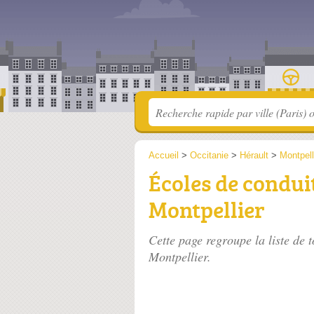
Accueil
>
Occitanie
>
Hérault
>
Montpell
Écoles de condui
Montpellier
Cette page regroupe la liste de t
Montpellier.