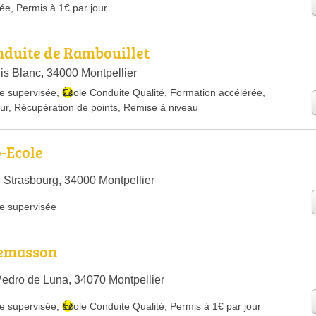
rée
,
Permis à 1€ par jour
nduite de Rambouillet
is Blanc, 34000 Montpellier
e supervisée
,
École Conduite Qualité
,
Formation accélérée
,
ur
,
Récupération de points
,
Remise à niveau
-Ecole
 Strasbourg, 34000 Montpellier
e supervisée
Lemasson
edro de Luna, 34070 Montpellier
e supervisée
,
École Conduite Qualité
,
Permis à 1€ par jour