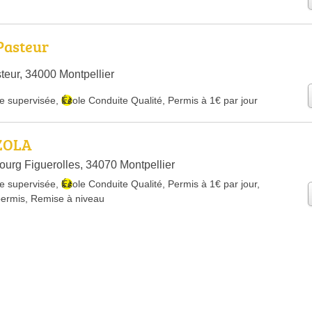
Pasteur
teur, 34000 Montpellier
e supervisée
,
École Conduite Qualité
,
Permis à 1€ par jour
 ZOLA
urg Figuerolles, 34070 Montpellier
e supervisée
,
École Conduite Qualité
,
Permis à 1€ par jour
,
permis
,
Remise à niveau