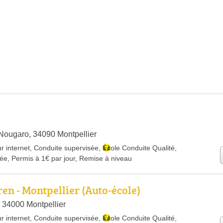
Nougaro, 34090 Montpellier
r internet
,
Conduite supervisée
,
École Conduite Qualité
,
rée
,
Permis à 1€ par jour
,
Remise à niveau
en - Montpellier (Auto-école)
 34000 Montpellier
r internet
,
Conduite supervisée
,
École Conduite Qualité
,