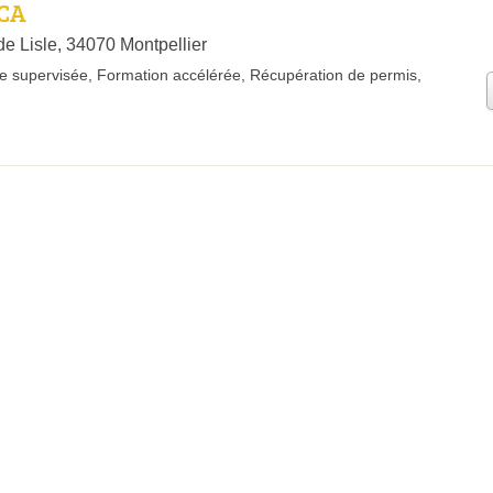
ICA
e Lisle, 34070 Montpellier
e supervisée
,
Formation accélérée
,
Récupération de permis
,