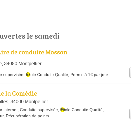
ouvertes le samedi
Aire de conduite Mosson
, 34080 Montpellier
e supervisée
,
École Conduite Qualité
,
Permis à 1€ par jour
de la Comédie
lles, 34000 Montpellier
r internet
,
Conduite supervisée
,
École Conduite Qualité
,
ur
,
Récupération de points