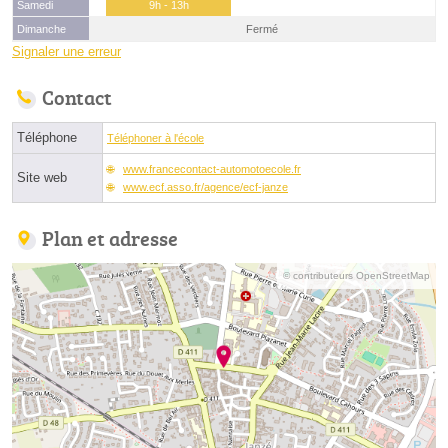
Samedi
9h - 13h
Dimanche
Fermé
Signaler une erreur
Contact
Téléphone
Téléphoner à l'école
www.francecontact-automotoecole.fr
Site web
www.ecf.asso.fr/agence/ecf-janze
Plan et adresse
© contributeurs OpenStreetMap