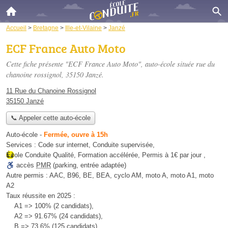
Accueil
>
Bretagne
>
Ille-et-Vilaine
>
Janzé
ECF France Auto Moto
Cette fiche présente "ECF France Auto Moto", auto-école située
rue du
chanoine rossignol
, 35150 Janzé.
11 Rue du Chanoine Rossignol
35150 Janzé
📞 Appeler cette auto-école
Auto-école
-
Fermée, ouvre à 15h
Services :
Code sur internet
,
Conduite supervisée
,
École Conduite Qualité
,
Formation accélérée
,
Permis à 1€ par jour
,
accès
PMR
(parking, entrée adaptée)
Autre permis :
AAC, B96, BE, BEA, cyclo AM, moto A, moto A1, moto
A2
Taux réussite en 2025 :
A1 => 100% (2 candidats),
A2 => 91.67% (24 candidats),
B => 73.6% (125 candidats),