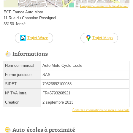
Corriger l’adresse ou la localisation
ECF France Auto Moto
11 Rue du Chanoine Rossignol
35150 Janzé
Trajet Waze
Trajet Maps
Informations
Nom commercial
Auto Moto Cyclo Ecole
Forme juridique
SAS
SIRET
79326892100038
N° TVA Intra.
FR45793268921
Création
2 septembre 2013
Éditer les informations de mon auto-école
Auto-écoles à proximité