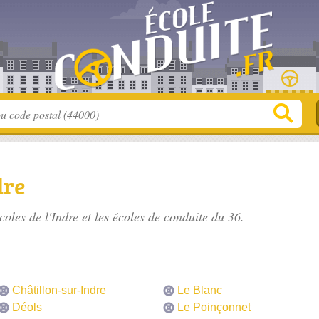
dre
coles de l'Indre
et les écoles de conduite du 36.
Châtillon-sur-Indre
Le Blanc
Déols
Le Poinçonnet