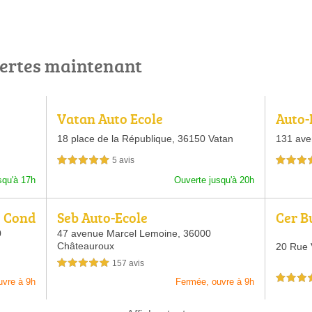
vertes maintenant
Vatan Auto Ecole
Auto-
18 place de la République,
36150 Vatan
131 ave
5 avis
5,0 étoiles sur 5
5,0 étoiles 
squ'à 17h
Ouverte jusqu'à 20h
e Cond
Seb Auto-Ecole
Cer B
0
47 avenue Marcel Lemoine,
36000
Châteauroux
20 Rue 
157 avis
5,0 étoiles sur 5
4,5 étoiles 
uvre à 9h
Fermée, ouvre à 9h