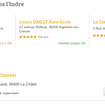
ns l'Indre
Laura DAILLY Auto-Ecole
La Ci
22 avenue Rollinat,
36200 Argenton-sur-
re
3 Rue d
Creuse
5,0 étoiles 
206 avis
5,0 étoiles sur 5
vre à 10h
Ouverte jusqu'à 12h
Chauvet
Sand, 36400 La Châtre
e supervisée