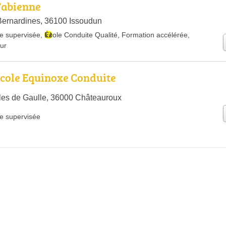
Fabienne
Bernardines, 36100 Issoudun
e supervisée
,
École Conduite Qualité
,
Formation accélérée
,
our
cole Equinoxe Conduite
les de Gaulle, 36000 Châteauroux
e supervisée