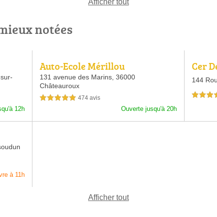
Afficher tout
 mieux notées
Auto-Ecole Mérillou
Cer D
sur-
131 avenue des Marins,
36000
144 Rou
Châteauroux
5,0 étoiles 
474 avis
5,0 étoiles sur 5
squ'à 12h
Ouverte jusqu'à 20h
soudun
vre à 11h
Afficher tout