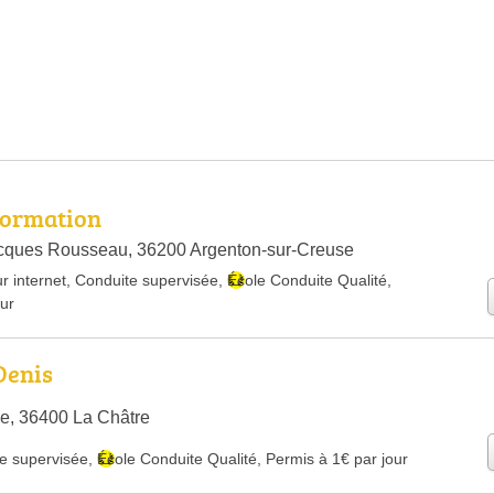
Formation
cques Rousseau, 36200 Argenton-sur-Creuse
r internet
,
Conduite supervisée
,
École Conduite Qualité
,
our
Denis
e, 36400 La Châtre
e supervisée
,
École Conduite Qualité
,
Permis à 1€ par jour