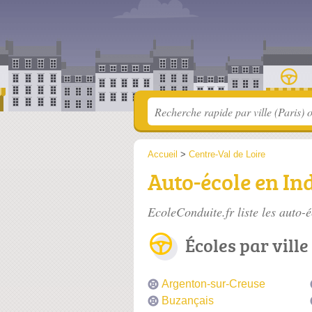
Accueil
>
Centre-Val de Loire
Auto-école en In
EcoleConduite.fr liste les
auto-é
Écoles par ville
Argenton-sur-Creuse
Buzançais