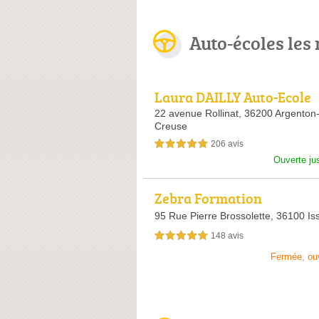
Auto-écoles les
Laura DAILLY Auto-Ecole
22 avenue Rollinat,
36200 Argenton-
Creuse
206 avis
5,0 étoiles sur 5
Ouverte ju
Zebra Formation
95 Rue Pierre Brossolette,
36100 Is
148 avis
5,0 étoiles sur 5
Fermée, ou