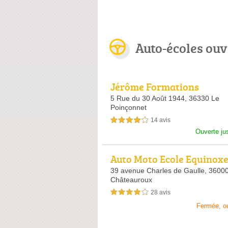
Auto-écoles ou
Jérôme Formations
5 Rue du 30 Août 1944,
36330 Le
Poinçonnet
14 avis
4,0 étoiles sur 5
Ouverte ju
Auto Moto Ecole Equinox
uite
39 avenue Charles de Gaulle,
3600
Châteauroux
28 avis
4,0 étoiles sur 5
Fermée, o