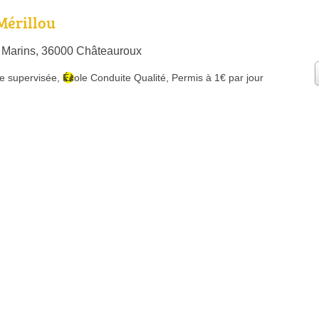
Mérillou
 Marins, 36000 Châteauroux
e supervisée
,
École Conduite Qualité
,
Permis à 1€ par jour