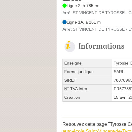
Ligne 2, à 785 m
Arrêt ST VINCENT DE TYROSSE - C
Ligne 1A, à 261 m
Arrêt ST VINCENT DE TYROSSE - LY
Informations
Enseigne
Tyrosse 
Forme juridique
SARL
SIRET
7887896
N° TVA Intra.
FR57788
Création
15 avril 
Retrouvez cette page "Tyrosse Co
auto-école Saint-Vincent-de-Tyr