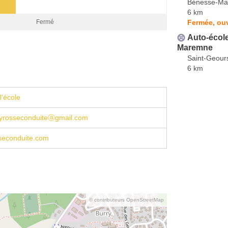
Bénesse-M
6 km
Fermée, ou
Fermé
Auto-école
Maremne
Saint-Geou
6 km
l'école
tyrosseconduiteⓐgmail.com
seconduite.com
© contributeurs OpenStreetMap