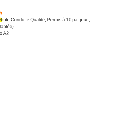
h
École Conduite Qualité
,
Permis à 1€ par jour
,
daptée)
o A2