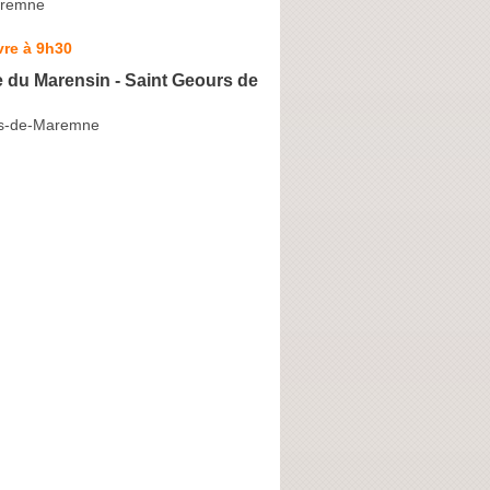
aremne
vre à 9h30
 du Marensin - Saint Geours de
rs-de-Maremne