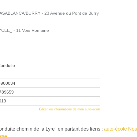
ASABLANCA/BURRY - 23 Avenue du Pont de Burry
CEE_ - 11 Voie Romaine
Conduite
5900034
789659
2019
Éditer les informations de mon auto-école
nduite chemin de la Lyre" en partant des liens :
auto-école Nou
osse
.