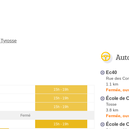
-Tyrosse
Aut
Ec40
Rue des Co
1.1 km
Fermée, ouv
15h - 19h
École de C
15h - 19h
Tosse
15h - 19h
3.8 km
Fermée, ouv
Fermé
École de 
15h - 19h