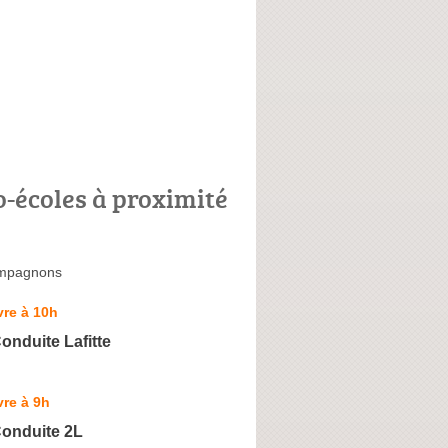
o-écoles à proximité
mpagnons
re à 10h
onduite Lafitte
re à 9h
Conduite 2L