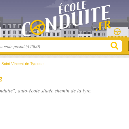
>
Saint-Vincent-de-Tyrosse
e
nduite", auto-école située
chemin de la lyre
,