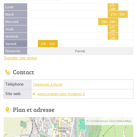
17h -
Lundi
18h
Mardi
17h - 19h
Mercredi
16h - 18h
17h -
Jeudi
18h
17h -
Vendredi
18h
Samedi
10h - 12h
Dimanche
Fermé
Signaler une erreur
Contact
Téléphone
Téléphoner à l'école
Site web
www.conduite-sans-frontieres.fr
Plan et adresse
© contributeurs OpenStreetMap