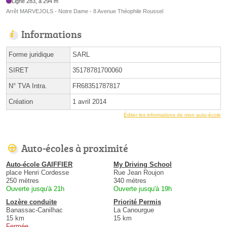
Ligne 283, à 294 m
Arrêt MARVEJOLS - Notre Dame - 8 Avenue Théophile Roussel
Informations
Forme juridique
SARL
SIRET
35178781700060
N° TVA Intra.
FR68351787817
Création
1 avril 2014
Éditer les informations de mon auto-école
Auto-écoles à proximité
Auto-école GAIFFIER
My Driving School
place Henri Cordesse
Rue Jean Roujon
250 mètres
340 mètres
Ouverte jusqu'à 21h
Ouverte jusqu'à 19h
Lozère conduite
Priorité Permis
Banassac-Canilhac
La Canourgue
15 km
15 km
Fermée