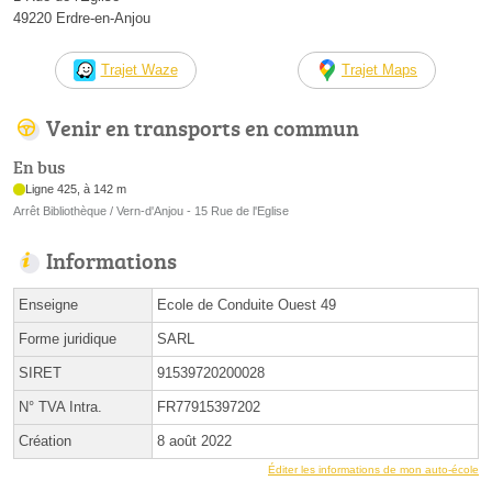
49220 Erdre-en-Anjou
Trajet Waze
Trajet Maps
Venir en transports en commun
En bus
Ligne 425, à 142 m
Arrêt Bibliothèque / Vern-d'Anjou - 15 Rue de l'Eglise
Informations
Enseigne
Ecole de Conduite Ouest 49
Forme juridique
SARL
SIRET
91539720200028
N° TVA Intra.
FR77915397202
Création
8 août 2022
Éditer les informations de mon auto-école