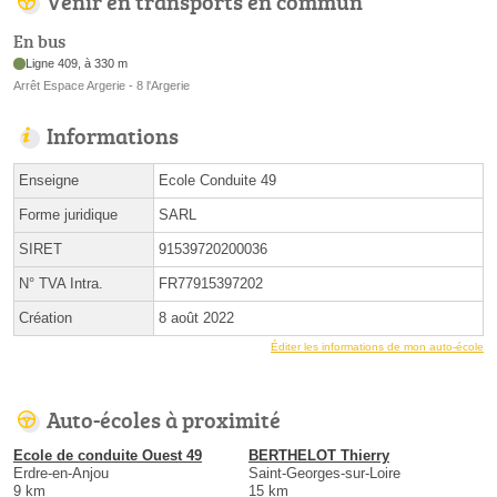
Venir en transports en commun
En bus
Ligne 409, à 330 m
Arrêt Espace Argerie - 8 l'Argerie
Informations
Enseigne
Ecole Conduite 49
Forme juridique
SARL
SIRET
91539720200036
N° TVA Intra.
FR77915397202
Création
8 août 2022
Éditer les informations de mon auto-école
Auto-écoles à proximité
Ecole de conduite Ouest 49
BERTHELOT Thierry
Erdre-en-Anjou
Saint-Georges-sur-Loire
9 km
15 km