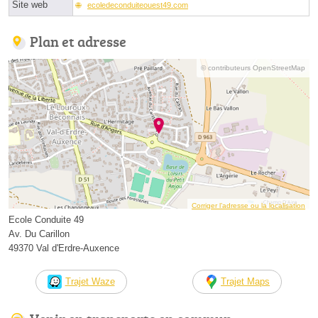
Site web
ecoledeconduiteouest49.com
Plan et adresse
© contributeurs OpenStreetMap
Corriger l’adresse ou la localisation
Ecole Conduite 49
Av. Du Carillon
49370 Val d'Erdre-Auxence
Trajet Waze
Trajet Maps