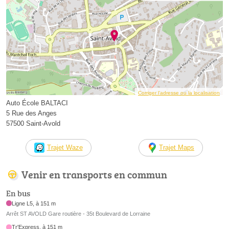
Corriger l’adresse ou la localisation
Auto École BALTACI ️
5 Rue des Anges
57500 Saint-Avold
Trajet Waze
Trajet Maps
Venir en transports en commun
En bus
Ligne L5, à 151 m
Arrêt ST AVOLD Gare routière - 35t Boulevard de Lorraine
Tr'Express, à 151 m