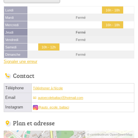
Lundi
16h - 18h
Mardi
Fermé
Mercredi
16h - 18h
Jeudi
Fermé
Vendredi
Fermé
Samedi
10h - 12h
Dimanche
Fermé
Signaler une erreur
Contact
Téléphone
Téléphoner à l'école
Email
autoecolebaltaciⓐhotmail.com
Instagram
@auto_ecole_baltaci
Plan et adresse
© contributeurs OpenStreetMap