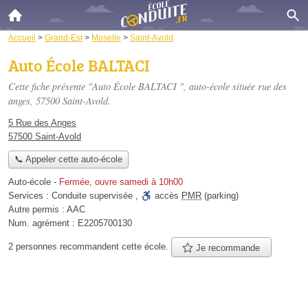
Accueil
>
Grand-Est
>
Moselle
>
Saint-Avold
Auto École BALTACI ️
Cette fiche présente "Auto École BALTACI ️", auto-école située
rue des
anges
, 57500 Saint-Avold.
5 Rue des Anges
57500 Saint-Avold
📞 Appeler cette auto-école
Auto-école
-
Fermée, ouvre samedi à 10h00
Services :
Conduite supervisée
,
accès
PMR
(parking)
Autre permis :
AAC
Num. agrément :
E2205700130
2 personnes
recommandent
cette école.
Je recommande