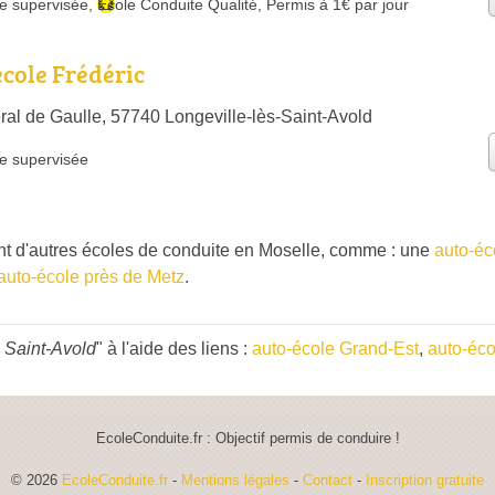
e supervisée
,
École Conduite Qualité
,
Permis à 1€ par jour
cole Frédéric
al de Gaulle, 57740 Longeville-lès-Saint-Avold
e supervisée
 d'autres écoles de conduite en Moselle, comme : une
auto-éc
auto-école près de Metz
.
 Saint-Avold
" à l'aide des liens :
auto-école Grand-Est
,
auto-éco
EcoleConduite.fr : Objectif permis de conduire !
© 2026
EcoleConduite.fr
-
Mentions légales
-
Contact
-
Inscription gratuite