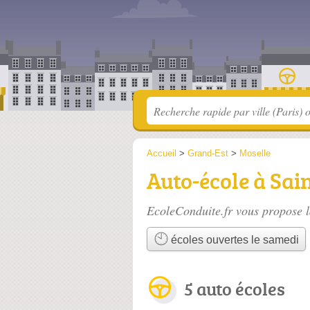
Accueil
>
Grand-Est
>
Moselle
Auto-école à Sai
EcoleConduite.fr vous propose l
écoles ouvertes le samedi
5 auto écoles