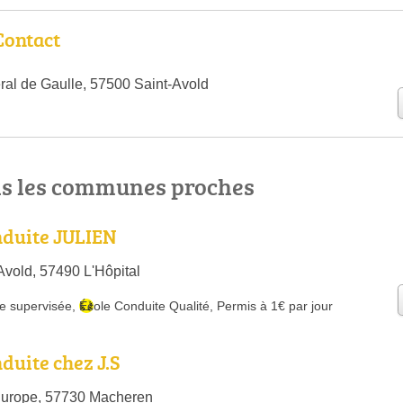
Contact
al de Gaulle, 57500 Saint-Avold
ns les communes proches
nduite JULIEN
Avold, 57490 L'Hôpital
e supervisée
,
École Conduite Qualité
,
Permis à 1€ par jour
duite chez J.S
Europe, 57730 Macheren