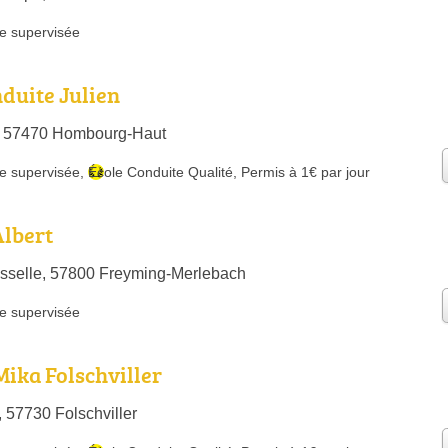
e supervisée
nduite Julien
, 57470 Hombourg-Haut
e supervisée
,
École Conduite Qualité
,
Permis à 1€ par jour
Albert
sselle, 57800 Freyming-Merlebach
e supervisée
Mika Folschviller
 57730 Folschviller