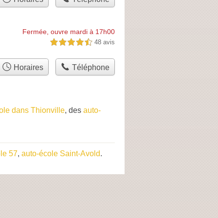
Fermée, ouvre mardi à 17h00
48 avis
4,5 étoiles sur 5
Horaires
Téléphone
ole dans Thionville
, des
auto-
le 57
,
auto-école Saint-Avold
.