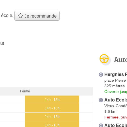
 école.
Je recommande
ut
Aut
Hergnies 
place Pierre
325 mètres
Ouverte jus
Fermé
Auto Ecol
14h - 18h
Vieux-Cond
14h - 18h
1.6 km
Fermée, ouv
14h - 18h
Auto Ecol
14h - 18h