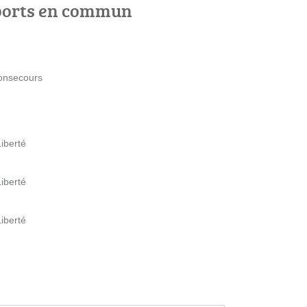
ports en commun
onsecours
iberté
iberté
iberté