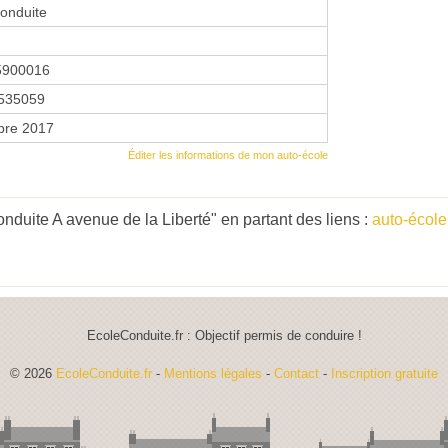
onduite
5900016
535059
bre 2017
Éditer les informations de mon auto-école
nduite A avenue de la Liberté" en partant des liens :
auto-écol
EcoleConduite.fr : Objectif permis de conduire !
© 2026
EcoleConduite.fr
-
Mentions légales
-
Contact
-
Inscription gratuite