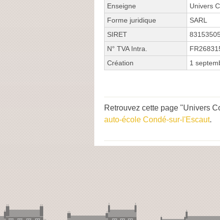
Enseigne
Univers C
Forme juridique
SARL
SIRET
8315350
N° TVA Intra.
FR26831
Création
1 septem
Retrouvez cette page "Univers Co
auto-école Condé-sur-l'Escaut
.