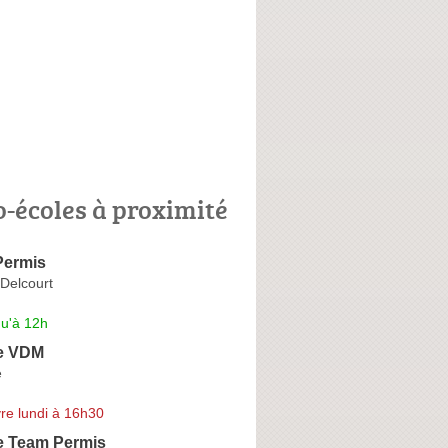
o-écoles à proximité
Permis
 Delcourt
qu'à 12h
e VDM
é
re lundi à 16h30
e Team Permis