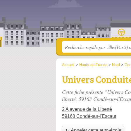
Accueil
>
Hauts-de-France
>
Nord
>
Con
Univers Conduit
Cette fiche présente "Univers Co
liberté
, 59163 Condé-sur-l'Escau
2 A avenue de la Liberté
59163 Condé-sur-l'Escaut
📞 Appeler cette auto-école