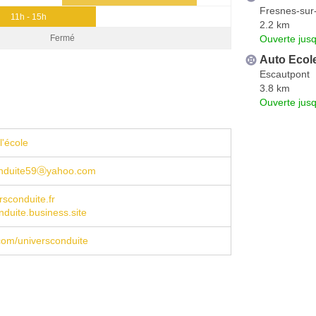
Fresnes-sur
11h - 15h
2.2 km
Ouverte jus
Fermé
Auto Ecol
Escautpont
3.8 km
Ouverte jus
l'école
onduite59ⓐyahoo.com
sconduite.fr
nduite.business.site
com/universconduite