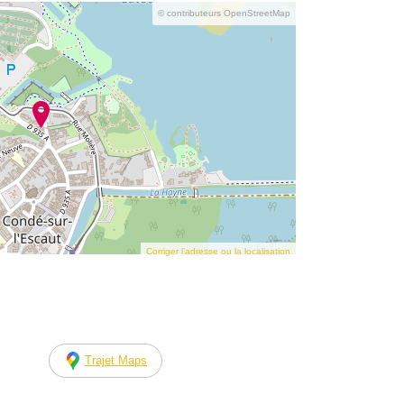
© contributeurs OpenStreetMap
Corriger l’adresse ou la localisation
Trajet Maps