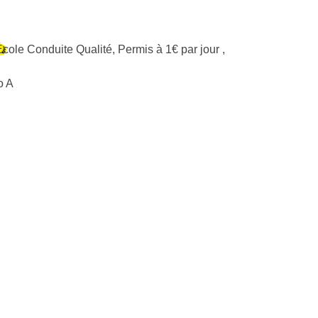
École Conduite Qualité
,
Permis à 1€ par jour
,
o A