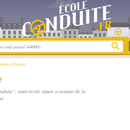
dé-sur-l'Escaut
e
nduite", auto-école située
a avenue de la
t.