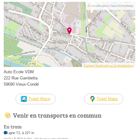
© contributeurs OpenStreetMap
Corriger l’adresse ou la localisation
Auto Ecole VDM
222 Rue Gambetta
59690 Vieux-Condé
Trajet Waze
Trajet Maps
Venir en transports en commun
En tram
Ligne T2, à 227 m
Arrêt LE BOULON - 94 Avenue des Anglais