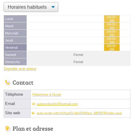
16h30 -
Lundi
18h
16h30 -
Mardi
18h
16h30 -
Mercredi
18h
16h30 -
Jeudi
18h
16h30 -
Vendredi
18h
Samedi
Fermé
Dimanche
Fermé
Signaler une erreur
Contact
Téléphone
Téléphoner à l'école
Email
autoecolevdmⓐhotmail.com
Site web
auto-ecole-vdm.fr/AutoEcoleVDMNew_WEB/FR/index.awp
Plan et adresse