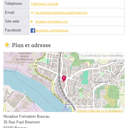
Téléphone
Téléphoner à l'école
Email
nivadourformationboucauⓐgmail.com
Site web
nivadour-formation.com
Facebook
facebook.com/nivadour/
Plan et adresse
© contributeurs OpenStreetMap
Corriger l’adresse ou la localisation
Nivadour Formation Boucau
35 Rue Paul Biremont
64340 Boucau