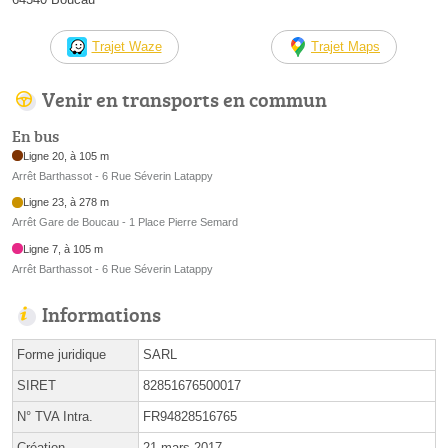
Trajet Waze
Trajet Maps
Venir en transports en commun
En bus
Ligne 20, à 105 m
Arrêt Barthassot - 6 Rue Séverin Latappy
Ligne 23, à 278 m
Arrêt Gare de Boucau - 1 Place Pierre Semard
Ligne 7, à 105 m
Arrêt Barthassot - 6 Rue Séverin Latappy
Informations
Forme juridique
SARL
SIRET
82851676500017
N° TVA Intra.
FR94828516765
Création
21 mars 2017