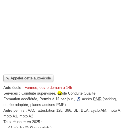
📞 Appeler cette auto-école
Auto-école
-
Fermée, ouvre demain à 14h
Services :
Conduite supervisée
,
École Conduite Qualité
,
Formation accélérée
,
Permis à 1€ par jour
,
accès
PMR
(parking,
entrée adaptée, places assises PMR)
Autre permis :
AAC, attestation 125, B96, BE, BEA, cyclo AM, moto A,
moto A1, moto A2
Taux réussite en 2025 :
A1 => 100% (3 candidats),