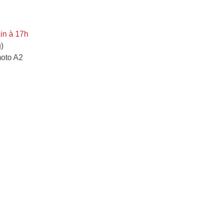
in à 17h
)
moto A2