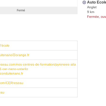
Auto Ecole
Anglet
Fermé
9 km
Fermée, ouv
l'école
uitenanoⓐorange.fr
eseau.com/nos-centres-de-formation/pyrenees-atla
1-cer-nano-ustaritz
conduitenano.fr
com/CERreseau
eau