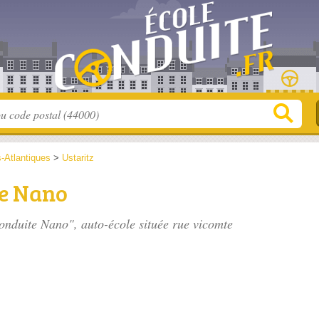
-Atlantiques
>
Ustaritz
te Nano
Conduite Nano", auto-école située
rue vicomte