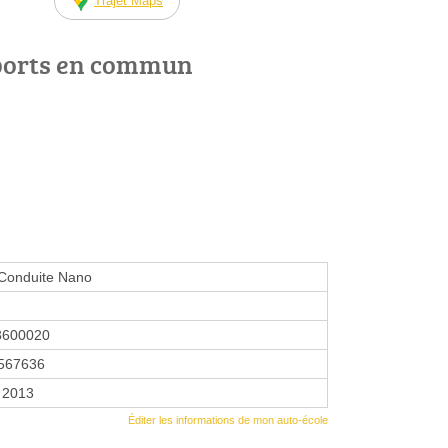
Trajet Maps
ports en commun
h
 Conduite Nano
3600020
567636
 2013
Éditer les informations de mon auto-école