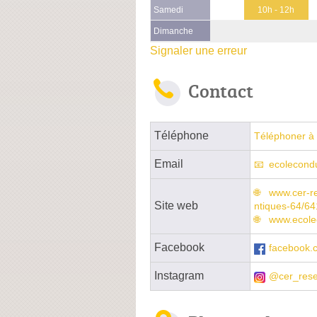
Samedi
10h - 12h
Dimanche
Signaler une erreur
Contact
Téléphone
Téléphoner à 
Email
ecolecond
www.cer-r
Site web
ntiques-64/64
www.ecole
Facebook
facebook.
Instagram
@cer_res