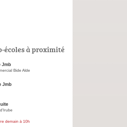
o-écoles à proximité
e Jmb
ercial Bide Alde
e Jmb
uite
-d'Irube
re demain à 10h