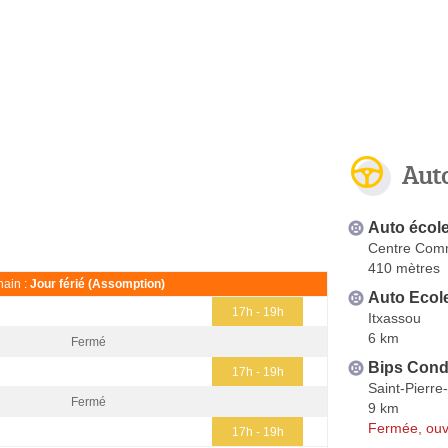
Aut
Auto écol
Centre Comm
410 mètres
ain :
Jour férié (Assomption)
Auto Ecol
17h - 19h
Itxassou
6 km
Fermé
Bips Cond
17h - 19h
Saint-Pierre
Fermé
9 km
Fermée, ouv
17h - 19h