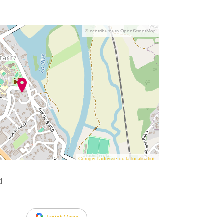
© contributeurs OpenStreetMap
Corriger l’adresse ou la localisation
d