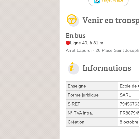
Trajet Waze
Venir en trans
En bus
Ligne 40, à 81 m
Arrêt Lapurdi - 26 Place Saint Josep
Informations
Enseigne
Ecole de
Forme juridique
SARL
SIRET
7945676
N° TVA Intra.
FR88794
Création
8 octobre