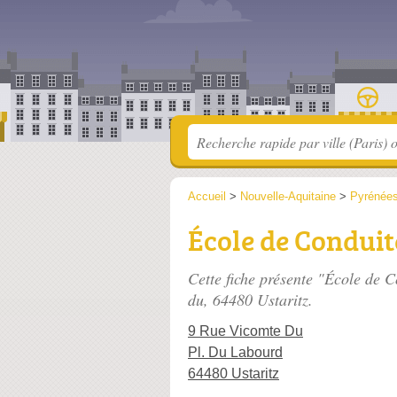
Accueil
>
Nouvelle-Aquitaine
>
Pyrénées
École de Condui
Cette fiche présente "École de 
du
, 64480 Ustaritz.
9 Rue Vicomte Du
Pl. Du Labourd
64480 Ustaritz