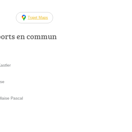
Trajet Maps
ports en commun
Kastler
sse
Blaise Pascal