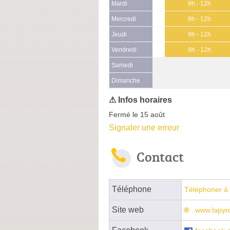
Mardi
9h - 12h
Mercredi
9h - 12h
Jeudi
9h - 12h
Vendredi
9h - 12h
Samedi
(15 août)
Dimanche
Fermé le 15 août
Signaler une erreur
Contact
Téléphone
Téléphoner à 
Site web
www.lapyr