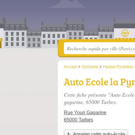
Accueil
>
Occitanie
>
Hautes-Pyrénées
Auto Ecole la P
Cette fiche présente "Auto Ecol
gagarine
, 65000 Tarbes.
Rue Youri Gagarine
65000 Tarbes
📞 Appeler cette auto-école