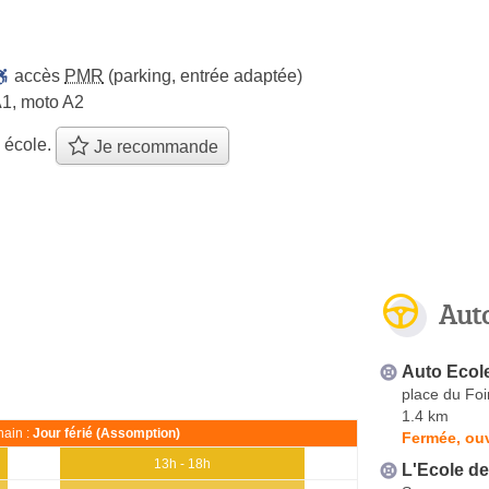
accès
PMR
(parking, entrée adaptée)
A1, moto A2
 école.
Je recommande
Aut
Auto Ecole
place du Foir
1.4 km
ain :
Jour férié (Assomption)
Fermée, ouv
13h - 18h
L'Ecole de