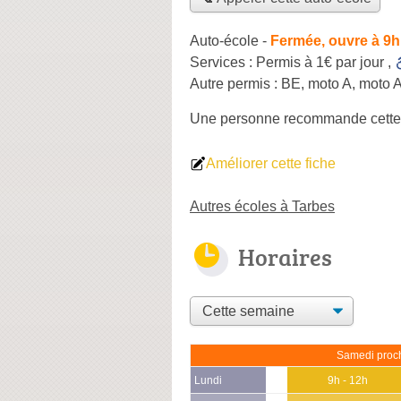
Auto-école
-
Fermée, ouvre à 9h
Services :
Permis à 1€ par jour
,
Autre permis :
BE, moto A, moto 
Une personne
recommande
cette
Améliorer cette fiche
Autres écoles à Tarbes
Horaires
Samedi proch
Lundi
9h - 12h