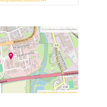
com/groups/683108353591944
© contributeurs OpenStreetMap
Corriger l’adresse ou la localisation