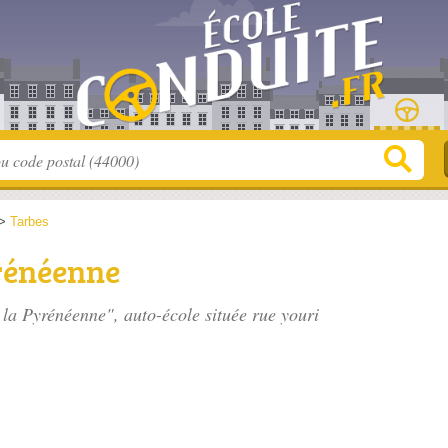
>
Tarbes
yrénéenne
e la Pyrénéenne", auto-école située
rue youri