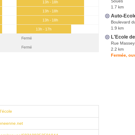
Soues
13h - 18h
1.7 km
13h - 18h
Auto-Eco
13h - 18h
Boulevard du
1.9 km
13h - 17h
L'Ecole de
Fermé
Rue Massey
Fermé
2.2 km
Fermée, ouv
l'école
eneenne.net