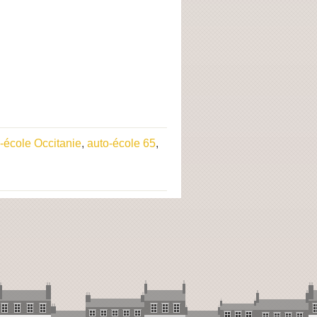
-école Occitanie
,
auto-école 65
,