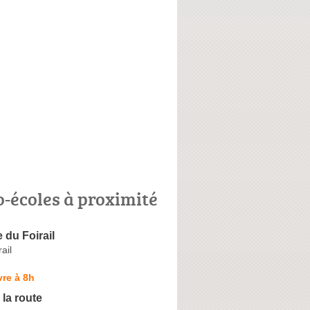
o-écoles à proximité
 du Foirail
ail
re à 8h
 la route