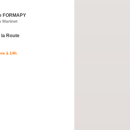
le FORMAPY
 Martinet
 la Route
re à 14h