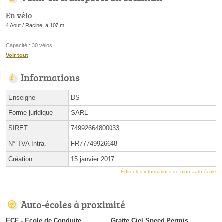
En vélo
4 Aout / Racine, à 107 m
Capacité : 30 vélos
Voir tout
Informations
Enseigne
DS
Forme juridique
SARL
SIRET
74992664800033
N° TVA Intra.
FR77749926648
Création
15 janvier 2017
Éditer les informations de mon auto-école
Auto-écoles à proximité
ECF - Ecole de Conduite
Gratte Ciel Speed Permis