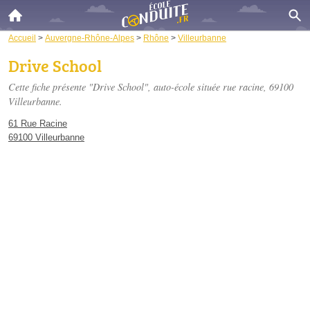
Accueil
>
Auvergne-Rhône-Alpes
>
Rhône
>
Villeurbanne
Drive School
Cette fiche présente "Drive School", auto-école située
rue racine
, 69100
Villeurbanne.
61 Rue Racine
69100 Villeurbanne