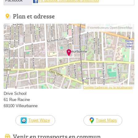
Facebook
fr-fr.facebook.com/autoecole.driveschool
Plan et adresse
© contributeurs OpenStreetMap
Corriger l’adresse ou la localisation
Drive School
61 Rue Racine
69100 Villeurbanne
Trajet Waze
Trajet Maps
Venir en transports en commun