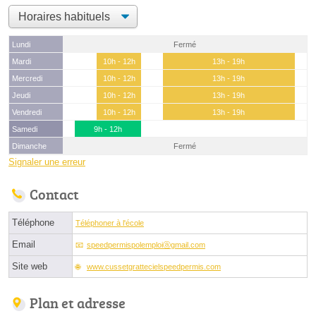
Lundi
Fermé
Mardi
10h - 12h
13h - 19h
Mercredi
10h - 12h
13h - 19h
Jeudi
10h - 12h
13h - 19h
Vendredi
10h - 12h
13h - 19h
Samedi
9h - 12h
Dimanche
Fermé
Signaler une erreur
Contact
Téléphone
Téléphoner à l'école
Email
speedpermispolemploiⓐgmail.com
Site web
www.cussetgrattecielspeedpermis.com
Plan et adresse