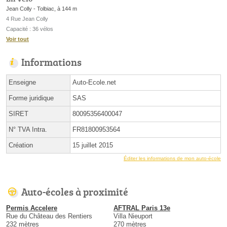
Jean Colly - Tolbiac, à 144 m
4 Rue Jean Colly
Capacité : 36 vélos
Voir tout
Informations
Enseigne
Auto-Ecole.net
Forme juridique
SAS
SIRET
80095356400047
N° TVA Intra.
FR81800953564
Création
15 juillet 2015
Éditer les informations de mon auto-école
Auto-écoles à proximité
Permis Accelere
AFTRAL Paris 13e
Rue du Château des Rentiers
Villa Nieuport
232 mètres
270 mètres