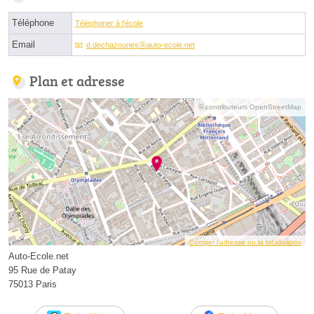
Téléphone
Téléphoner à l'école
Email
d.dechazounesⓐauto-ecole.net
Plan et adresse
© contributeurs OpenStreetMap
Corriger l’adresse ou la localisation
Auto-Ecole.net
95 Rue de Patay
75013 Paris