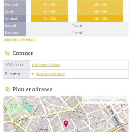
Mercredi
9h - 13h
14h - 19h
Jeudi
9h - 13h
14h - 19h
Vendredi
9h - 13h
14h - 19h
Samedi
Fermé
Dimanche
Fermé
Signaler une erreur
Contact
Téléphone
Téléphoner à l'école
Site web
permisenaccelere.fr
Plan et adresse
© contributeurs OpenStreetMap