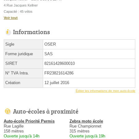
4 Rue Jacques Kellner
Capacité : 45 vélos
Voir tout
Informations
Sigle
OSER
Forme juridique
SAS
SIRET
82161428600010
N° TVA Intra.
FR23821614286
Création
12 juillet 2016
Éditer les informations de mon auto-école
Auto-écoles à proximité
Auto-école Priorité Permis
Zebra moto école
Rue Lagille
Rue Championnet
158 mètres
315 mètres
Ouverte jusqu'à 14h
Ouverte jusqu'à 19h