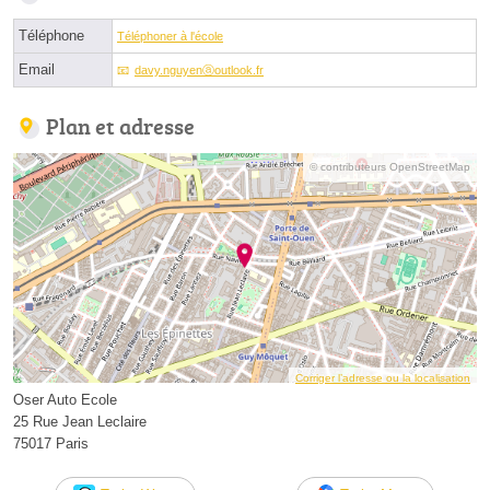
Téléphone
Téléphoner à l'école
Email
davy.nguyenⓐoutlook.fr
Plan et adresse
© contributeurs OpenStreetMap
Corriger l’adresse ou la localisation
Oser Auto Ecole
25 Rue Jean Leclaire
75017 Paris