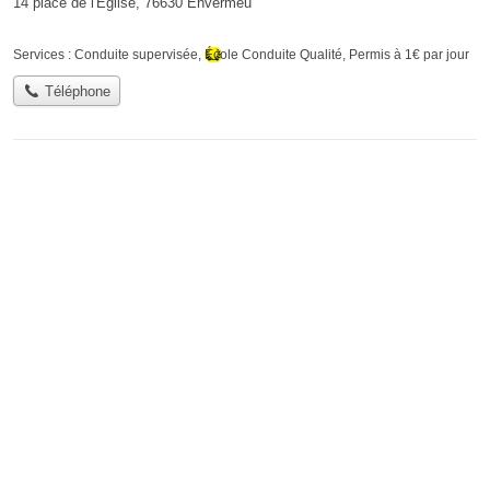
14 place de l'Église, 76630 Envermeu
Services :
Conduite supervisée
,
École Conduite Qualité
,
Permis à 1€ par jour
Téléphone