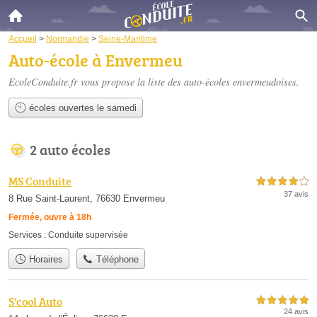
Accueil
>
Normandie
>
Seine-Maritime
Auto-école à Envermeu
EcoleConduite.fr vous propose la liste des
auto-écoles envermeudoises
.
écoles ouvertes le samedi
2 auto écoles
MS Conduite
4,0 étoiles sur 5
37 avis
8 Rue Saint-Laurent, 76630 Envermeu
Fermée, ouvre à 18h
Services :
Conduite supervisée
Horaires
Téléphone
S'cool Auto
5,0 étoiles sur 5
24 avis