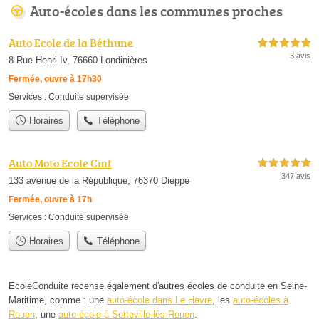
Auto-écoles dans les communes proches
Auto Ecole de la Béthune
5,0 étoiles sur 5
3 avis
8 Rue Henri Iv, 76660 Londinières
Fermée, ouvre à 17h30
Services :
Conduite supervisée
Horaires
Téléphone
Auto Moto Ecole Cmf
5,0 étoiles sur 5
347 avis
133 avenue de la République, 76370 Dieppe
Fermée, ouvre à 17h
Services :
Conduite supervisée
Horaires
Téléphone
EcoleConduite recense également d'autres écoles de conduite en Seine-
Maritime, comme : une
auto-école dans Le Havre
, les
auto-écoles à
Rouen
, une
auto-école à Sotteville-lès-Rouen
.