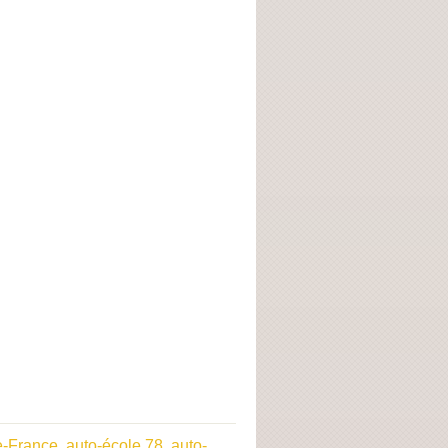
e-France
,
auto-école 78
,
auto-