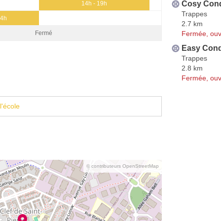
Cosy Cond
14h - 19h
Trappes
14h
2.7 km
Fermée, ouv
Fermé
Easy Cond
Trappes
2.8 km
Fermée, ouv
l'école
© contributeurs OpenStreetMap