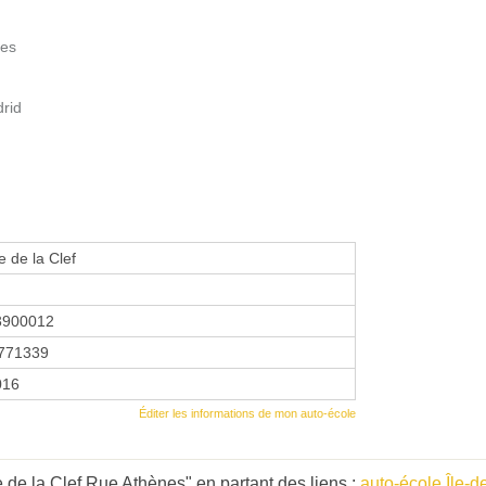
les
drid
e de la Clef
3900012
771339
016
Éditer les informations de mon auto-école
 de la Clef Rue Athènes" en partant des liens :
auto-école Île-d