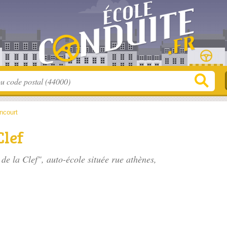
ncourt
Clef
 de la Clef", auto-école située
rue athènes
,