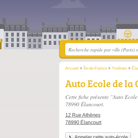
Accueil
>
Île-de-France
>
Yvelines
>
Éla
Auto Ecole de la 
Cette fiche présente "Auto Ecole
78990 Élancourt.
12 Rue Athènes
78990 Élancourt
📞 Appeler cette auto-école