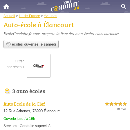
Accueil
>
Île-de-France
>
Yvelines
Auto-école à Élancourt
EcoleConduite.fr vous propose la liste des
auto-écoles elancourtoises
.
écoles ouvertes le samedi
Filtrer
par réseau
3 auto écoles
Auto Ecole de la Clef
5,0 étoiles sur 5
10 avis
12 Rue Athènes, 78990 Élancourt
Ouverte jusqu'à 19h
Services :
Conduite supervisée