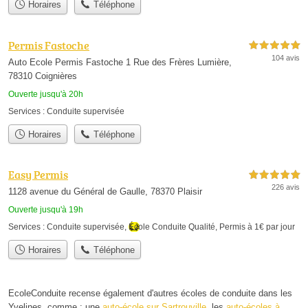
Horaires
Téléphone
Permis Fastoche
5,0 étoiles sur 5
104 avis
Auto Ecole Permis Fastoche 1 Rue des Frères Lumière,
78310 Coignières
Ouverte jusqu'à 20h
Services :
Conduite supervisée
Horaires
Téléphone
Easy Permis
5,0 étoiles sur 5
226 avis
1128 avenue du Général de Gaulle, 78370 Plaisir
Ouverte jusqu'à 19h
Services :
Conduite supervisée
,
École Conduite Qualité
,
Permis à 1€ par jour
Horaires
Téléphone
EcoleConduite recense également d'autres écoles de conduite dans les
Yvelines, comme : une
auto-école sur Sartrouville
, les
auto-écoles à