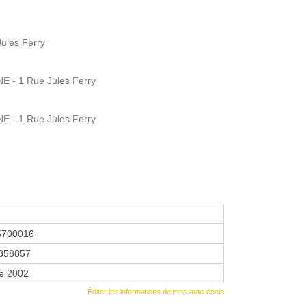
ules Ferry
E - 1 Rue Jules Ferry
E - 1 Rue Jules Ferry
5700016
858857
re 2002
Éditer les informations de mon auto-école