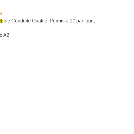
h
École Conduite Qualité
,
Permis à 1€ par jour
,
o A2