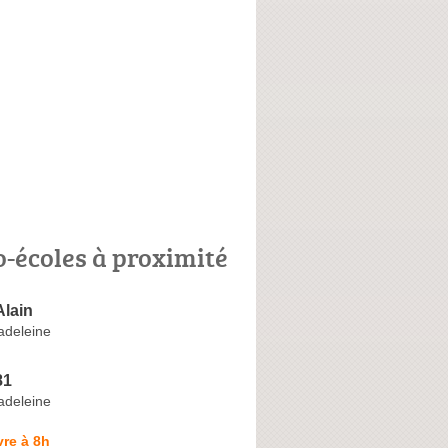
o-écoles à proximité
lain
adeleine
81
adeleine
re à 8h