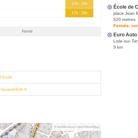
17h - 19h
École de 
place Jean 
17h - 19h
520 mètres
Fermée, ouv
Fermé
Euro Auto
Lisle-sur-Ta
9 km
l'école
.favarelⓐsfr.fr
© contributeurs OpenStreetMap