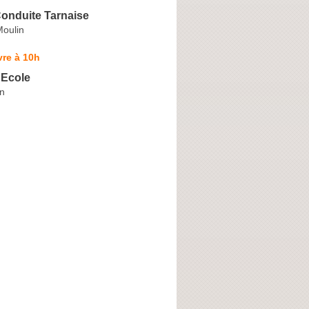
Conduite Tarnaise
Moulin
re à 10h
 Ecole
rn