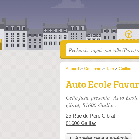
Accueil
>
Occitanie
>
Tarn
>
Gaillac
Auto Ecole Favar
Cette fiche présente "Auto Ecole
gibrat
, 81600 Gaillac.
25 Rue du Père Gibrat
81600 Gaillac
📞 Appeler cette auto-école