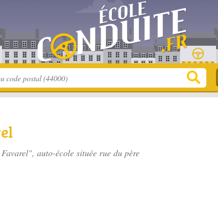
el
 Favarel", auto-école située
rue du père