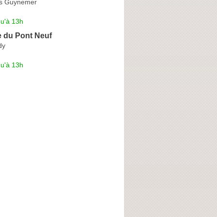
s Guynemer
qu'à 13h
e du Pont Neuf
dy
qu'à 13h