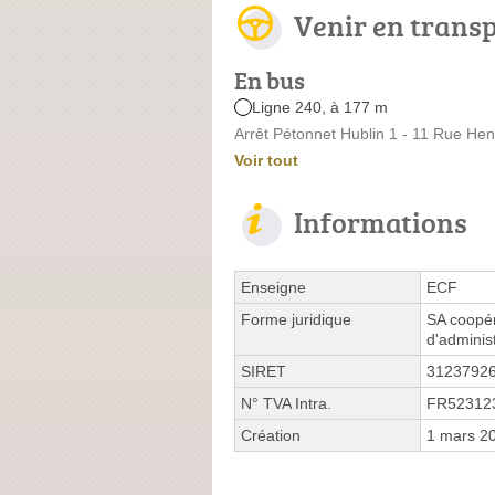
Venir en trans
En bus
Ligne 240, à 177 m
Arrêt Pétonnet Hublin 1 - 11 Rue Hen
Voir tout
Informations
Enseigne
ECF
Forme juridique
SA coopér
d'adminis
SIRET
3123792
N° TVA Intra.
FR52312
Création
1 mars 2