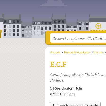
Accueil
>
Nouvelle-Aquitaine
>
Vienne
E.C.F
Cette fiche présente "E.C.F", au
Poitiers.
5 Rue Gaston Hulin
86000 Poitiers
📞 Appeler cette auto-école