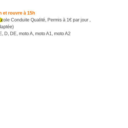
h et rouvre à 15h
École Conduite Qualité
,
Permis à 1€ par jour
,
daptée)
, D, DE, moto A, moto A1, moto A2