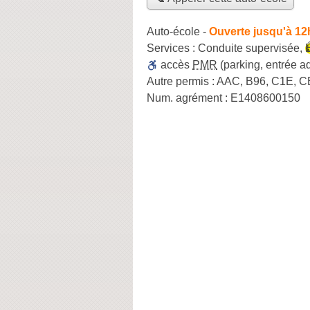
Auto-école
-
Ouverte jusqu'à 12
Services :
Conduite supervisée
,
accès
PMR
(parking, entrée a
Autre permis :
AAC, B96, C1E, CE
Num. agrément :
E1408600150