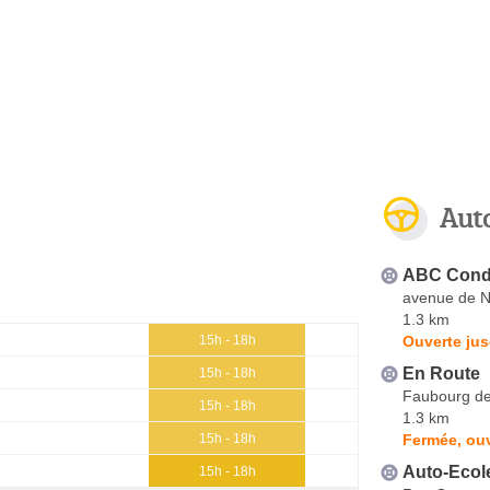
Aut
ABC Cond
avenue de N
1.3 km
Ouverte jus
15h - 18h
En Route
15h - 18h
Faubourg de 
15h - 18h
1.3 km
Fermée, ouv
15h - 18h
Auto-Ecol
15h - 18h