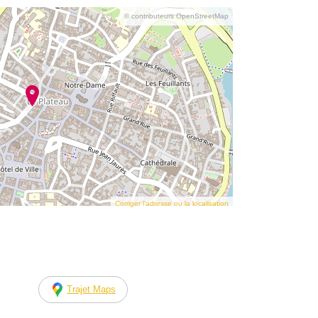
© contributeurs OpenStreetMap
Corriger l’adresse ou la localisation
Trajet Maps