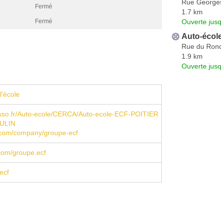
Rue George
Fermé
1.7 km
Ouverte jus
Fermé
Auto-écol
Rue du Ron
1.9 km
Ouverte jus
l'école
sso.fr/Auto-ecole/CERCA/Auto-ecole-ECF-POITIER
ULIN
n.com/company/groupe-ecf
com/groupe.ecf
ecf