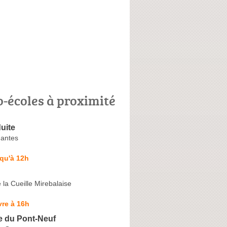
o-écoles à proximité
uite
antes
qu'à 12h
la Cueille Mirebalaise
re à 16h
e du Pont-Neuf