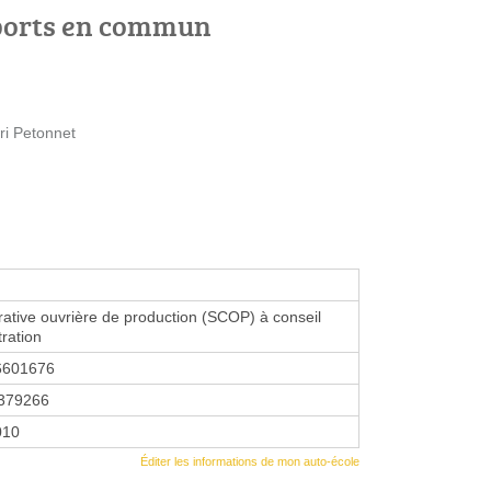
ports en commun
ri Petonnet
ative ouvrière de production (SCOP) à conseil
tration
6601676
379266
010
Éditer les informations de mon auto-école