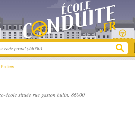
>
Poitiers
to-école située
rue gaston hulin
, 86000