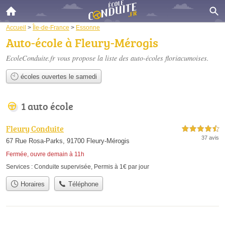
Accueil
>
Île-de-France
>
Essonne
Auto-école à Fleury-Mérogis
EcoleConduite.fr vous propose la liste des
auto-écoles floriacumoises
.
écoles ouvertes le samedi
1 auto école
Fleury Conduite
4,5 étoiles sur 5
37 avis
67 Rue Rosa-Parks, 91700 Fleury-Mérogis
Fermée, ouvre demain à 11h
Services :
Conduite supervisée
,
Permis à 1€ par jour
Horaires
Téléphone