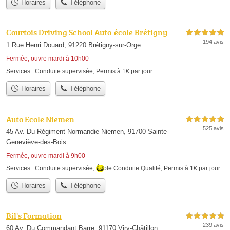
Horaires
Téléphone
Courtois Driving School Auto-école Brétigny
5,0 étoiles sur 5
194 avis
1 Rue Henri Douard, 91220 Brétigny-sur-Orge
Fermée, ouvre mardi à 10h00
Services :
Conduite supervisée
,
Permis à 1€ par jour
Horaires
Téléphone
Auto Ecole Niemen
5,0 étoiles sur 5
525 avis
45 Av. Du Régiment Normandie Niemen, 91700 Sainte-
Geneviève-des-Bois
Fermée, ouvre mardi à 9h00
Services :
Conduite supervisée
,
École Conduite Qualité
,
Permis à 1€ par jour
Horaires
Téléphone
Bil's Formation
5,0 étoiles sur 5
239 avis
60 Av. Du Commandant Barre, 91170 Viry-Châtillon