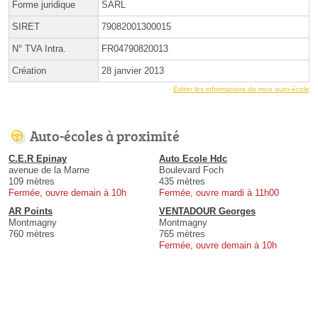
Forme juridique
SARL
SIRET
79082001300015
N° TVA Intra.
FR04790820013
Création
28 janvier 2013
Éditer les informations de mon auto-école
Auto-écoles à proximité
C.E.R Epinay
Auto Ecole Hdc
avenue de la Marne
Boulevard Foch
109 mètres
435 mètres
Fermée, ouvre demain à 10h
Fermée, ouvre mardi à 11h00
AR Points
VENTADOUR Georges
Montmagny
Montmagny
760 mètres
765 mètres
Fermée, ouvre demain à 10h