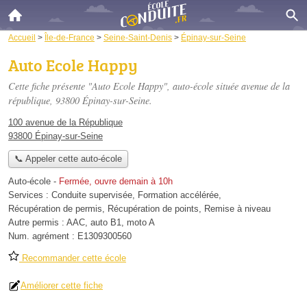
Accueil
>
Île-de-France
>
Seine-Saint-Denis
>
Épinay-sur-Seine
Auto Ecole Happy
Cette fiche présente "Auto Ecole Happy", auto-école située
avenue de la
république
, 93800 Épinay-sur-Seine.
100 avenue de la République
93800 Épinay-sur-Seine
📞 Appeler cette auto-école
Auto-école
-
Fermée, ouvre demain à 10h
Services :
Conduite supervisée
,
Formation accélérée
,
Récupération de permis
,
Récupération de points
,
Remise à niveau
Autre permis :
AAC, auto B1, moto A
Num. agrément :
E1309300560
Recommander cette école
Améliorer cette fiche